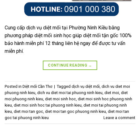
Cung cấp dịch vụ diệt mối tại Phường Ninh Kiều bằng
phương pháp diệt mối sinh học giúp diệt mối tận gốc 100%
bảo hành miễn phí 12 tháng liên hệ ngay để được tư vấn
miễn phí.
CONTINUE READING
→
Posted in
Diệt mối Cần Thơ
|
Tagged
dịch vụ diệt mối
,
dich vu diet moi
phuong ninh kieu
,
dich vu diet moi tai phuong ninh kieu
,
diet moi
,
diet
moi phuong ninh kieu
,
diet moi sinh hoc
,
diet moi sinh hoc phuong ninh
kieu
,
diet moi sinh hoc tai phuong ninh kieu
,
diet moi tai phuong ninh
kieu
,
diet moi tan goc
,
diet moi tan goc phuong ninh kieu
,
diet moi tan
goc tai phuong ninh kieu
Leave a comment