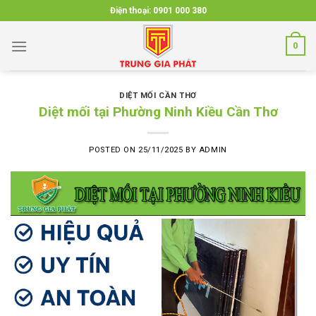
Skip
Điện thoại:
0901 000 380
to
content
0
DIỆT MỐI CẦN THƠ
Diệt mối tại Phường Ninh Kiều Cần Thơ
POSTED ON
25/11/2025
BY
ADMIN