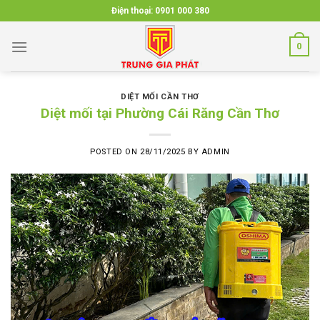
Skip
Điện thoại:
0901 000 380
to
content
0
DIỆT MỐI CẦN THƠ
Diệt mối tại Phường Cái Răng Cần Thơ
POSTED ON
28/11/2025
BY
ADMIN