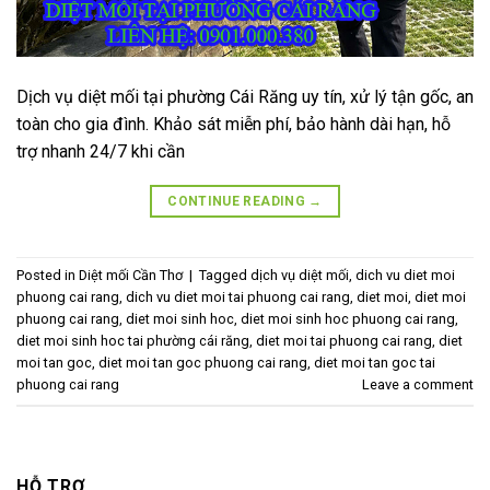
Dịch vụ diệt mối tại phường Cái Răng uy tín, xử lý tận gốc, an
toàn cho gia đình. Khảo sát miễn phí, bảo hành dài hạn, hỗ
trợ nhanh 24/7 khi cần
CONTINUE READING
→
Posted in
Diệt mối Cần Thơ
|
Tagged
dịch vụ diệt mối
,
dich vu diet moi
phuong cai rang
,
dich vu diet moi tai phuong cai rang
,
diet moi
,
diet moi
phuong cai rang
,
diet moi sinh hoc
,
diet moi sinh hoc phuong cai rang
,
diet moi sinh hoc tai phường cái răng
,
diet moi tai phuong cai rang
,
diet
moi tan goc
,
diet moi tan goc phuong cai rang
,
diet moi tan goc tai
phuong cai rang
Leave a comment
HỖ TRỢ