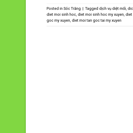
Posted in
Sóc Trăng
|
Tagged
dịch vụ diệt mối
,
dic
diet moi sinh hoc
,
diet moi sinh hoc my xuyen
,
diet
goc my xuyen
,
diet moi tan goc tai my xuyen