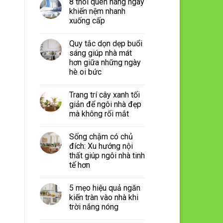
8 thói quen hàng ngày
khiến nệm nhanh
xuống cấp
Quy tắc dọn dẹp buổi
sáng giúp nhà mát
hơn giữa những ngày
hè oi bức
Trang trí cây xanh tối
giản để ngôi nhà đẹp
mà không rối mắt
Sống chậm có chủ
đích: Xu hướng nội
thất giúp ngôi nhà tinh
tế hơn
5 mẹo hiệu quả ngăn
kiến tràn vào nhà khi
trời nắng nóng