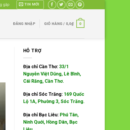
TIN MỚI
ng gặp
0
ĐĂNG NHẬP
GIỎ HÀNG /
0,0
₫
HỖ TRỢ
Địa chỉ Cần Thơ:
33/1
Nguyễn Việt Dũng, Lê Bình,
Cái Răng, Cần Thơ.
Địa chỉ Sóc Trăng:
169 Quốc
Lộ 1A, Phường 3, Sóc Trăng.
Địa chỉ Bạc Liêu:
Phú Tân,
Ninh Quới, Hồng Dân, Bạc
Liêu.