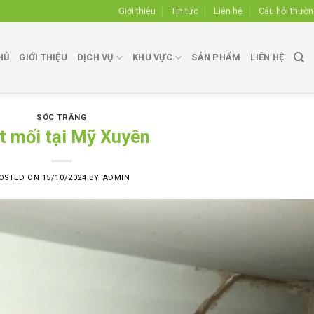
Giới thiệu
Tin tức
Liên hệ
Câu hỏi thườ
HỦ
GIỚI THIỆU
DỊCH VỤ
KHU VỰC
SẢN PHẨM
LIÊN HỆ
SÓC TRĂNG
t mối tại Mỹ Xuyên
OSTED ON
15/10/2024
BY
ADMIN