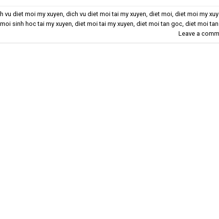
h vu diet moi my xuyen
,
dich vu diet moi tai my xuyen
,
diet moi
,
diet moi my xu
 moi sinh hoc tai my xuyen
,
diet moi tai my xuyen
,
diet moi tan goc
,
diet moi tan
Leave a comm