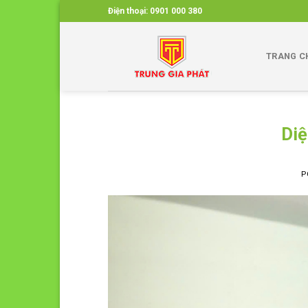
Skip
Điện thoại:
0901 000 380
to
content
TRANG C
Diệ
P