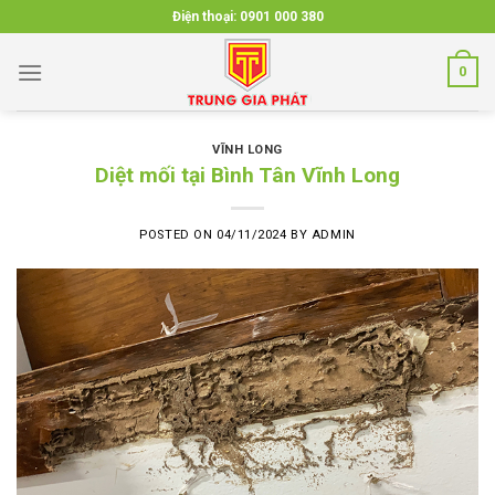
Skip
Điện thoại:
0901 000 380
to
content
0
VĨNH LONG
Diệt mối tại Bình Tân Vĩnh Long
POSTED ON
04/11/2024
BY
ADMIN