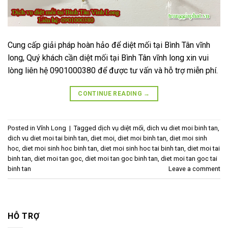
Cung cấp giải pháp hoàn hảo để diệt mối tại Bình Tân vĩnh
long, Quý khách cần diệt mối tại Bình Tân vĩnh long xin vui
lòng liên hệ 0901000380 để được tư vấn và hỗ trợ miễn phí.
CONTINUE READING
→
Posted in
Vĩnh Long
|
Tagged
dịch vụ diệt mối
,
dich vu diet moi binh tan
,
dich vu diet moi tai binh tan
,
diet moi
,
diet moi binh tan
,
diet moi sinh
hoc
,
diet moi sinh hoc binh tan
,
diet moi sinh hoc tai binh tan
,
diet moi tai
binh tan
,
diet moi tan goc
,
diet moi tan goc binh tan
,
diet moi tan goc tai
binh tan
Leave a comment
HỖ TRỢ