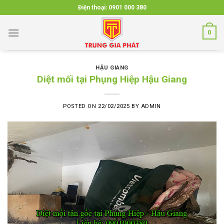
Skip
Điện thoại:
0901 000 380
to
content
0
HẬU GIANG
Diệt mối tại Phụng Hiệp Hậu Giang
POSTED ON
22/02/2025
BY
ADMIN