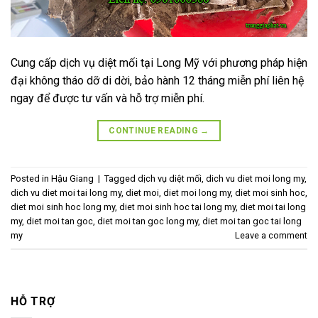
Cung cấp dịch vụ diệt mối tại Long Mỹ với phương pháp hiện
đại không tháo dỡ di dời, bảo hành 12 tháng miễn phí liên hệ
ngay để được tư vấn và hỗ trợ miễn phí.
CONTINUE READING
→
Posted in
Hậu Giang
|
Tagged
dịch vụ diệt mối
,
dich vu diet moi long my
,
dich vu diet moi tai long my
,
diet moi
,
diet moi long my
,
diet moi sinh hoc
,
diet moi sinh hoc long my
,
diet moi sinh hoc tai long my
,
diet moi tai long
my
,
diet moi tan goc
,
diet moi tan goc long my
,
diet moi tan goc tai long
my
Leave a comment
HỖ TRỢ