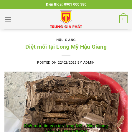
Skip
Điện thoại:
0901 000 380
to
content
0
HẬU GIANG
Diệt mối tại Long Mỹ Hậu Giang
POSTED ON
22/02/2025
BY
ADMIN