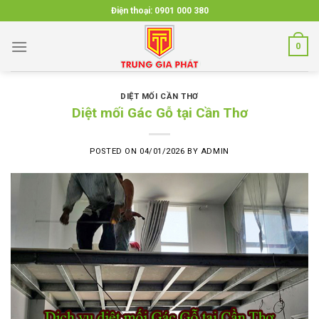
Skip
Điện thoại:
0901 000 380
to
content
0
DIỆT MỐI CẦN THƠ
Diệt mối Gác Gỗ tại Cần Thơ
POSTED ON
04/01/2026
BY
ADMIN