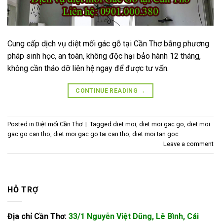
Cung cấp dịch vụ diệt mối gác gỗ tại Cần Thơ bằng phương
pháp sinh học, an toàn, không độc hại bảo hành 12 tháng,
không cần tháo dỡ liên hệ ngay để được tư vấn.
CONTINUE READING
→
Posted in
Diệt mối Cần Thơ
|
Tagged
diet moi
,
diet moi gac go
,
diet moi
gac go can tho
,
diet moi gac go tai can tho
,
diet moi tan goc
Leave a comment
HỖ TRỢ
Địa chỉ Cần Thơ:
33/1 Nguyễn Việt Dũng, Lê Bình, Cái