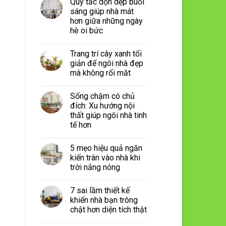
Quy tắc dọn dẹp buổi
sáng giúp nhà mát
hơn giữa những ngày
hè oi bức
Trang trí cây xanh tối
giản để ngôi nhà đẹp
mà không rối mắt
Sống chậm có chủ
đích: Xu hướng nội
thất giúp ngôi nhà tinh
tế hơn
5 mẹo hiệu quả ngăn
kiến tràn vào nhà khi
trời nắng nóng
7 sai lầm thiết kế
khiến nhà bạn trông
chật hơn diện tích thật