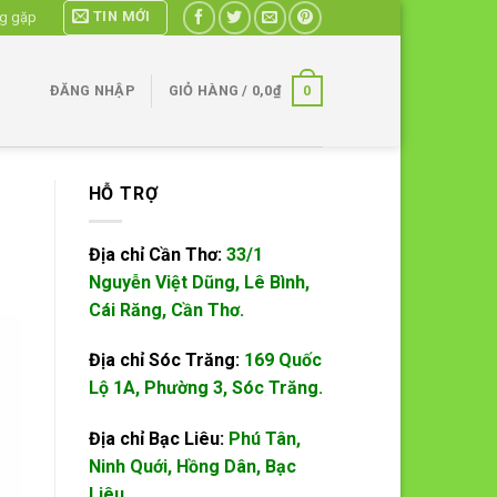
TIN MỚI
ng gặp
0
ĐĂNG NHẬP
GIỎ HÀNG /
0,0
₫
HỖ TRỢ
Địa chỉ Cần Thơ:
33/1
Nguyễn Việt Dũng, Lê Bình,
Cái Răng, Cần Thơ.
Địa chỉ Sóc Trăng:
169 Quốc
Lộ 1A, Phường 3, Sóc Trăng.
Địa chỉ Bạc Liêu:
Phú Tân,
Ninh Quới, Hồng Dân, Bạc
Liêu.