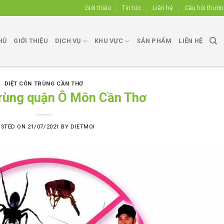
Giới thiệu
Tin tức
Liên hệ
Câu hỏi thườ
HỦ
GIỚI THIỆU
DỊCH VỤ
KHU VỰC
SẢN PHẨM
LIÊN HỆ
DIỆT CÔN TRÙNG CẦN THƠ
trùng quận Ô Môn Cần Thơ
OSTED ON
21/07/2021
BY
DIETMOI