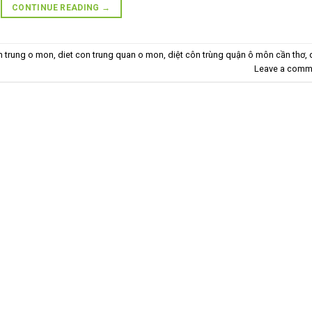
CONTINUE READING
→
n trung o mon
,
diet con trung quan o mon
,
diệt côn trùng quận ô môn cần thơ
,
Leave a comm