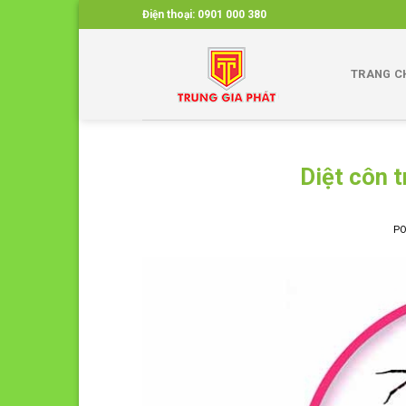
Skip
Điện thoại:
0901 000 380
to
content
TRANG C
Diệt côn 
P