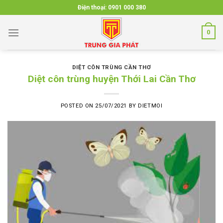
Skip
Điện thoại:
0901 000 380
to
content
0
DIỆT CÔN TRÙNG CẦN THƠ
Diệt côn trùng huyện Thới Lai Cần Thơ
POSTED ON
25/07/2021
BY
DIETMOI