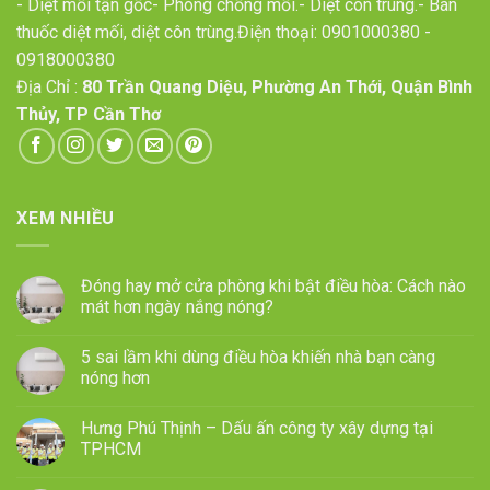
- Diệt mối tận gốc- Phòng chống mối.- Diệt côn trùng.- Bán
thuốc diệt mối, diệt côn trùng.Điện thoại:
0901000380
-
0918000380
Địa Chỉ :
80 Trần Quang Diệu, Phường An Thới, Quận Bình
Thủy, TP Cần Thơ
XEM NHIỀU
Đóng hay mở cửa phòng khi bật điều hòa: Cách nào
mát hơn ngày nắng nóng?
5 sai lầm khi dùng điều hòa khiến nhà bạn càng
nóng hơn
Hưng Phú Thịnh – Dấu ấn công ty xây dựng tại
TPHCM