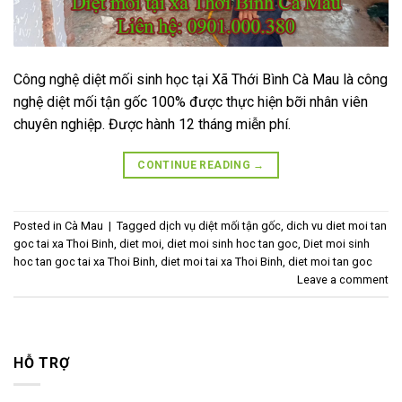
Công nghệ diệt mối sinh học tại Xã Thới Bình Cà Mau là công
nghệ diệt mối tận gốc 100% được thực hiện bỡi nhân viên
chuyên nghiệp. Được hành 12 tháng miễn phí.
CONTINUE READING
→
Posted in
Cà Mau
|
Tagged
dịch vụ diệt mối tận gốc
,
dich vu diet moi tan
goc tai xa Thoi Binh
,
diet moi
,
diet moi sinh hoc tan goc
,
Diet moi sinh
hoc tan goc tai xa Thoi Binh
,
diet moi tai xa Thoi Binh
,
diet moi tan goc
Leave a comment
HỖ TRỢ