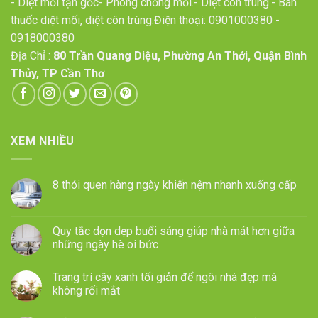
- Diệt mối tận gốc- Phòng chống mối.- Diệt côn trùng.- Bán
thuốc diệt mối, diệt côn trùng.Điện thoại:
0901000380
-
0918000380
Địa Chỉ :
80 Trần Quang Diệu, Phường An Thới, Quận Bình
Thủy, TP Cần Thơ
XEM NHIỀU
8 thói quen hàng ngày khiến nệm nhanh xuống cấp
Quy tắc dọn dẹp buổi sáng giúp nhà mát hơn giữa
những ngày hè oi bức
Trang trí cây xanh tối giản để ngôi nhà đẹp mà
không rối mắt