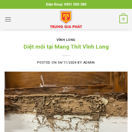
Skip
Điện thoại:
0901 000 380
to
content
0
VĨNH LONG
Diệt mối tại Mang Thít Vĩnh Long
POSTED ON
04/11/2024
BY
ADMIN