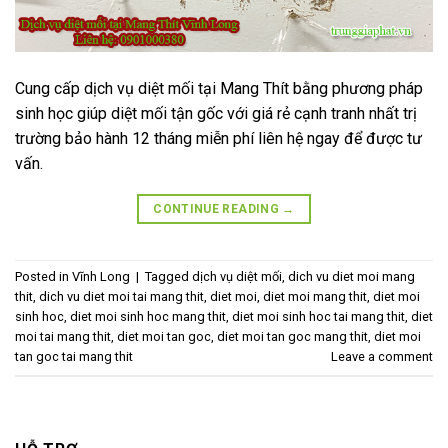
Cung cấp dịch vụ diệt mối tại Mang Thít bằng phương pháp
sinh học giúp diệt mối tận gốc với giá rẻ cạnh tranh nhất trị
trường bảo hành 12 tháng miễn phí liên hệ ngay để được tư
vấn.
CONTINUE READING
→
Posted in
Vĩnh Long
|
Tagged
dịch vụ diệt mối
,
dich vu diet moi mang
thit
,
dich vu diet moi tai mang thit
,
diet moi
,
diet moi mang thit
,
diet moi
sinh hoc
,
diet moi sinh hoc mang thit
,
diet moi sinh hoc tai mang thit
,
diet
moi tai mang thit
,
diet moi tan goc
,
diet moi tan goc mang thit
,
diet moi
tan goc tai mang thit
Leave a comment