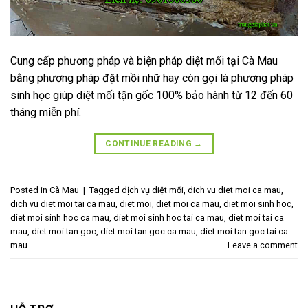
Cung cấp phương pháp và biện pháp diệt mối tại Cà Mau
bằng phương pháp đặt mồi nhữ hay còn gọi là phương pháp
sinh học giúp diệt mối tận gốc 100% bảo hành từ 12 đến 60
tháng miễn phí.
CONTINUE READING
→
Posted in
Cà Mau
|
Tagged
dịch vụ diệt mối
,
dich vu diet moi ca mau
,
dich vu diet moi tai ca mau
,
diet moi
,
diet moi ca mau
,
diet moi sinh hoc
,
diet moi sinh hoc ca mau
,
diet moi sinh hoc tai ca mau
,
diet moi tai ca
mau
,
diet moi tan goc
,
diet moi tan goc ca mau
,
diet moi tan goc tai ca
mau
Leave a comment