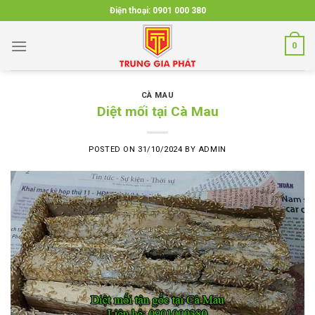
Skip
Điện thoại:
0901 000 380
to
content
0
CÀ MAU
Diệt mối tại Cà Mau
POSTED ON
31/10/2024
BY
ADMIN