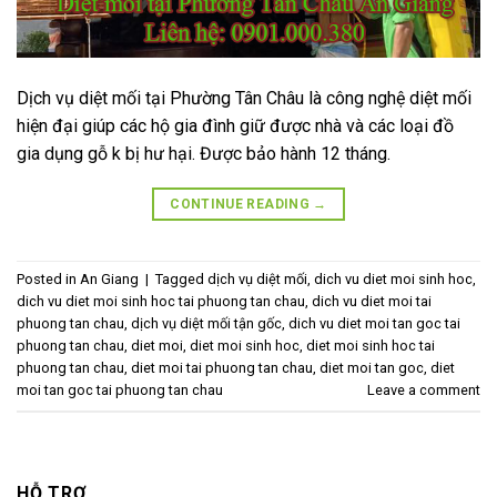
Dịch vụ diệt mối tại Phường Tân Châu là công nghệ diệt mối
hiện đại giúp các hộ gia đình giữ được nhà và các loại đồ
gia dụng gỗ k bị hư hại. Được bảo hành 12 tháng.
CONTINUE READING
→
Posted in
An Giang
|
Tagged
dịch vụ diệt mối
,
dich vu diet moi sinh hoc
,
dich vu diet moi sinh hoc tai phuong tan chau
,
dich vu diet moi tai
phuong tan chau
,
dịch vụ diệt mối tận gốc
,
dich vu diet moi tan goc tai
phuong tan chau
,
diet moi
,
diet moi sinh hoc
,
diet moi sinh hoc tai
phuong tan chau
,
diet moi tai phuong tan chau
,
diet moi tan goc
,
diet
moi tan goc tai phuong tan chau
Leave a comment
HỖ TRỢ