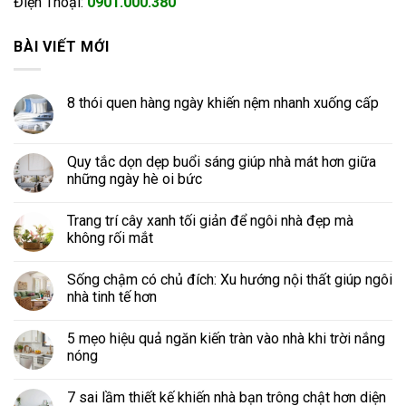
Điện Thoại:
0901.000.380
BÀI VIẾT MỚI
8 thói quen hàng ngày khiến nệm nhanh xuống cấp
Quy tắc dọn dẹp buổi sáng giúp nhà mát hơn giữa
những ngày hè oi bức
Trang trí cây xanh tối giản để ngôi nhà đẹp mà
không rối mắt
Sống chậm có chủ đích: Xu hướng nội thất giúp ngôi
nhà tinh tế hơn
5 mẹo hiệu quả ngăn kiến tràn vào nhà khi trời nắng
nóng
7 sai lầm thiết kế khiến nhà bạn trông chật hơn diện