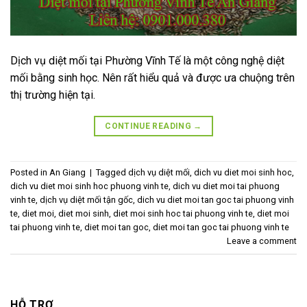
Dịch vụ diệt mối tại Phường Vĩnh Tế là một công nghệ diệt
mối bằng sinh học. Nên rất hiểu quả và được ưa chuộng trên
thị trường hiện tại.
CONTINUE READING
→
Posted in
An Giang
|
Tagged
dịch vụ diệt mối
,
dich vu diet moi sinh hoc
,
dich vu diet moi sinh hoc phuong vinh te
,
dich vu diet moi tai phuong
vinh te
,
dịch vụ diệt mối tận gốc
,
dich vu diet moi tan goc tai phuong vinh
te
,
diet moi
,
diet moi sinh
,
diet moi sinh hoc tai phuong vinh te
,
diet moi
tai phuong vinh te
,
diet moi tan goc
,
diet moi tan goc tai phuong vinh te
Leave a comment
HỖ TRỢ