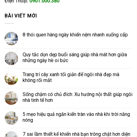
Điện Thoại:
0901.000.380
BÀI VIẾT MỚI
8 thói quen hàng ngày khiến nệm nhanh xuống cấp
Quy tắc dọn dẹp buổi sáng giúp nhà mát hơn giữa
những ngày hè oi bức
Trang trí cây xanh tối giản để ngôi nhà đẹp mà
không rối mắt
Sống chậm có chủ đích: Xu hướng nội thất giúp ngôi
nhà tinh tế hơn
5 mẹo hiệu quả ngăn kiến tràn vào nhà khi trời nắng
nóng
7 sai lầm thiết kế khiến nhà bạn trông chật hơn diện