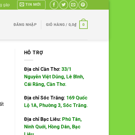
TIN MỚI
ng gặp
0
ĐĂNG NHẬP
GIỎ HÀNG /
0,0
₫
HỖ TRỢ
Địa chỉ Cần Thơ:
33/1
Nguyễn Việt Dũng, Lê Bình,
Cái Răng, Cần Thơ.
Địa chỉ Sóc Trăng:
169 Quốc
ất
Lộ 1A, Phường 3, Sóc Trăng.
Địa chỉ Bạc Liêu:
Phú Tân,
Ninh Quới, Hồng Dân, Bạc
Liêu.