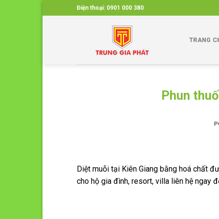
Skip
Điện thoại:
0901 000 380
to
content
TRANG C
Phun thuốc
P
Diệt muỗi tại Kiên Giang bằng hoá chất đư
cho hộ gia đình, resort, villa liên hệ ngay