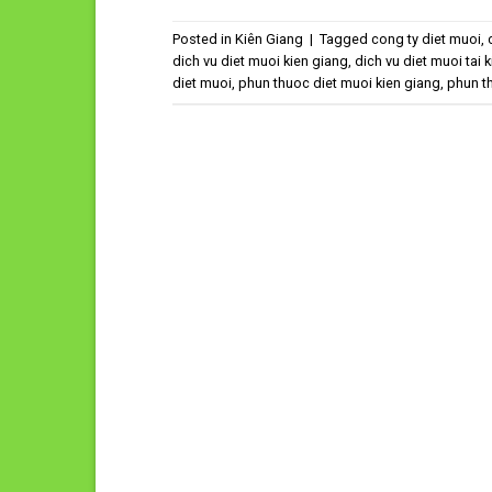
Posted in
Kiên Giang
|
Tagged
cong ty diet muoi
,
dich vu diet muoi kien giang
,
dich vu diet muoi tai 
diet muoi
,
phun thuoc diet muoi kien giang
,
phun th