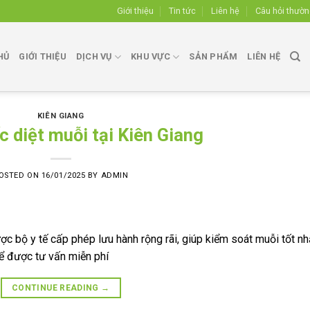
Giới thiệu
Tin tức
Liên hệ
Câu hỏi thườ
HỦ
GIỚI THIỆU
DỊCH VỤ
KHU VỰC
SẢN PHẨM
LIÊN HỆ
KIÊN GIANG
 diệt muỗi tại Kiên Giang
OSTED ON
16/01/2025
BY
ADMIN
ợc bộ y tế cấp phép lưu hành rộng rãi, giúp kiểm soát muỗi tốt nh
 để được tư vấn miễn phí
CONTINUE READING
→