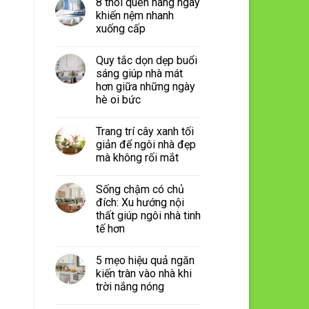
8 thói quen hàng ngày
khiến nệm nhanh
xuống cấp
Quy tắc dọn dẹp buổi
sáng giúp nhà mát
hơn giữa những ngày
hè oi bức
Trang trí cây xanh tối
giản để ngôi nhà đẹp
mà không rối mắt
Sống chậm có chủ
đích: Xu hướng nội
thất giúp ngôi nhà tinh
tế hơn
5 mẹo hiệu quả ngăn
kiến tràn vào nhà khi
trời nắng nóng