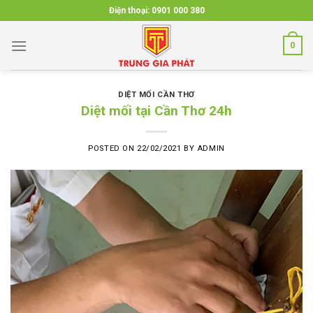
Skip
Điện thoại:
0901 000 380
to
content
0
DIỆT MỐI CẦN THƠ
Diệt mối tại Cần Thơ 24h
POSTED ON
22/02/2021
BY
ADMIN