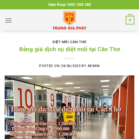
Skip
Điện thoại:
0901 000 380
to
content
0
DIỆT MỐI CẦN THƠ
Bảng giá dịch vụ diệt mối tại Cần Thơ
POSTED ON
24/06/2023
BY
ADMIN