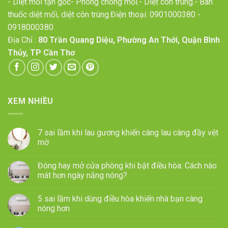
- Diệt mối tận gốc- Phòng chống mối.- Diệt côn trùng.- Bán
thuốc diệt mối, diệt côn trùng.Điện thoại:
0901000380
-
0918000380
Địa Chỉ :
80 Trần Quang Diệu, Phường An Thới, Quận Bình
Thủy, TP Cần Thơ
XEM NHIỀU
7 sai lầm khi lau gương khiến càng lau càng đầy vệt
mờ
Đóng hay mở cửa phòng khi bật điều hòa: Cách nào
mát hơn ngày nắng nóng?
5 sai lầm khi dùng điều hòa khiến nhà bạn càng
nóng hơn