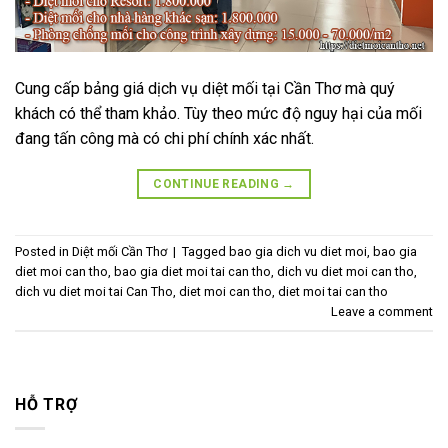
Cung cấp bảng giá dịch vụ diệt mối tại Cần Thơ mà quý
khách có thể tham khảo. Tùy theo mức độ nguy hại của mối
đang tấn công mà có chi phí chính xác nhất.
CONTINUE READING
→
Posted in
Diệt mối Cần Thơ
|
Tagged
bao gia dich vu diet moi
,
bao gia
diet moi can tho
,
bao gia diet moi tai can tho
,
dich vu diet moi can tho
,
dich vu diet moi tai Can Tho
,
diet moi can tho
,
diet moi tai can tho
Leave a comment
HỖ TRỢ