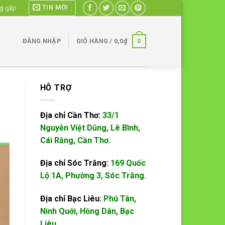
TIN MỚI
ng gặp
0
ĐĂNG NHẬP
GIỎ HÀNG /
0,0
₫
HỖ TRỢ
Địa chỉ Cần Thơ:
33/1
Nguyễn Việt Dũng, Lê Bình,
Cái Răng, Cần Thơ.
Địa chỉ Sóc Trăng:
169 Quốc
Lộ 1A, Phường 3, Sóc Trăng.
Địa chỉ Bạc Liêu:
Phú Tân,
Ninh Quới, Hồng Dân, Bạc
Liêu.