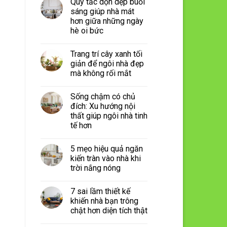
Quy tắc dọn dẹp buổi
sáng giúp nhà mát
hơn giữa những ngày
hè oi bức
Trang trí cây xanh tối
giản để ngôi nhà đẹp
mà không rối mắt
Sống chậm có chủ
đích: Xu hướng nội
thất giúp ngôi nhà tinh
tế hơn
5 mẹo hiệu quả ngăn
kiến tràn vào nhà khi
trời nắng nóng
7 sai lầm thiết kế
khiến nhà bạn trông
chật hơn diện tích thật