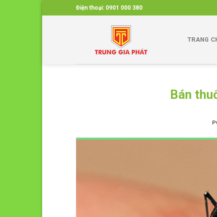
Skip
Điện thoại:
0901 000 380
to
content
TRANG C
Bán thuố
P