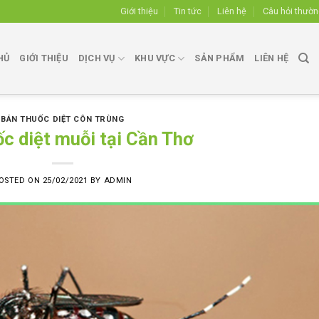
Giới thiệu
Tin tức
Liên hệ
Câu hỏi thườ
HỦ
GIỚI THIỆU
DỊCH VỤ
KHU VỰC
SẢN PHẨM
LIÊN HỆ
BÁN THUỐC DIỆT CÔN TRÙNG
c diệt muỗi tại Cần Thơ
OSTED ON
25/02/2021
BY
ADMIN