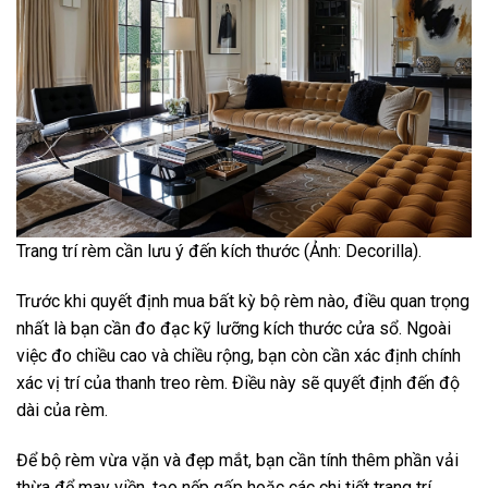
Trang trí rèm cần lưu ý đến kích thước (Ảnh: Decorilla).
Trước khi quyết định mua bất kỳ bộ rèm nào, điều quan trọng
nhất là bạn cần đo đạc kỹ lưỡng kích thước cửa sổ. Ngoài
việc đo chiều cao và chiều rộng, bạn còn cần xác định chính
xác vị trí của thanh treo rèm. Điều này sẽ quyết định đến độ
dài của rèm.
Để bộ rèm vừa vặn và đẹp mắt, bạn cần tính thêm phần vải
thừa để may viền, tạo nếp gấp hoặc các chi tiết trang trí