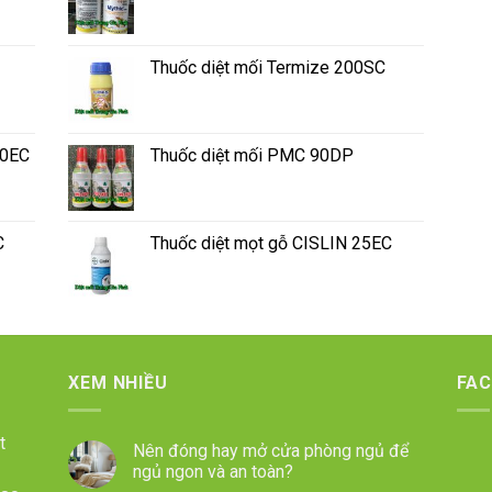
Thuốc diệt mối Termize 200SC
50EC
Thuốc diệt mối PMC 90DP
C
Thuốc diệt mọt gỗ CISLIN 25EC
XEM NHIỀU
FA
t
Nên đóng hay mở cửa phòng ngủ để
ngủ ngon và an toàn?