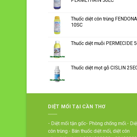
PERMETHRIN 50EC
Thuốc diệt côn trùng FENDONA
10SC
Thuốc diệt muỗi PERMECIDE 
Thuốc diệt mọt gỗ CISLIN 25E
DIỆT MỐI TẠI CẦN THƠ
- Diệt mối tận gốc- Phòng chống mối.- Diệ
côn trùng.- Bán thuốc diệt mối, diệt côn