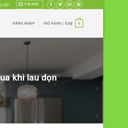
TIN MỚI
ng gặp
0
ĐĂNG NHẬP
GIỎ HÀNG /
0,0
₫
qua khi lau dọn