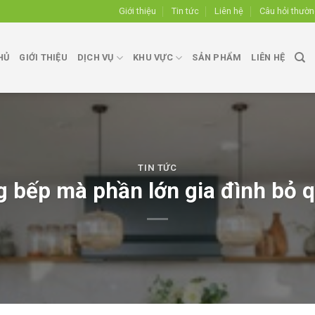
Giới thiệu
Tin tức
Liên hệ
Câu hỏi thườ
HỦ
GIỚI THIỆU
DỊCH VỤ
KHU VỰC
SẢN PHẨM
LIÊN HỆ
TIN TỨC
ng bếp mà phần lớn gia đình bỏ 