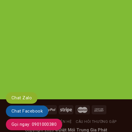
Chat Zalo
Chat Facebook
GIỚI THIỆU
TIN TỨC
LIÊN HỆ
CÂU HỎI THƯỜNG GẶP
Gọi ngay: 0901000380
Copyright 2026 ©
Diệt Mối Trung Gia Phát