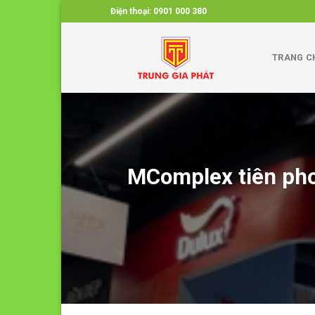
Skip
Điện thoại:
0901 000 380
to
content
TRANG C
MComplex tiên phon