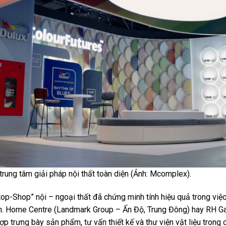
trung tâm giải pháp nội thất toàn diện (Ảnh: Mcomplex).
top-Shop” nội – ngoại thất đã chứng minh tính hiệu quả trong việ
ành. Home Centre (Landmark Group – Ấn Độ, Trung Đông) hay RH Ga
hợp trưng bày sản phẩm, tư vấn thiết kế và thư viện vật liệu tron