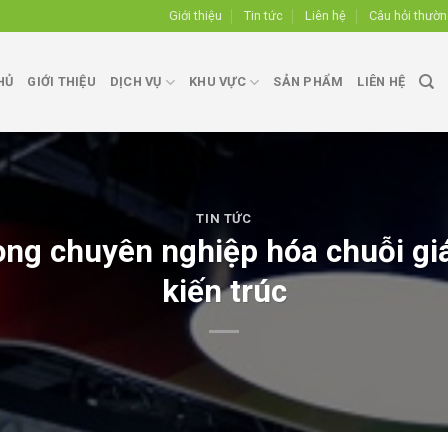
Giới thiệu
Tin tức
Liên hệ
Câu hỏi thườ
HỦ
GIỚI THIỆU
DỊCH VỤ
KHU VỰC
SẢN PHẨM
LIÊN HỆ
TIN TỨC
g chuyên nghiệp hóa chuỗi giá 
kiến trúc