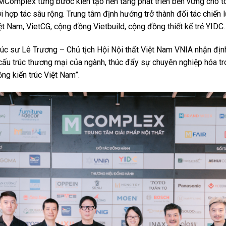
 MComplex từng bước kiến tạo nền tảng phát triển bền vững cho to
hợp tác sâu rộng. Trung tâm định hướng trở thành đối tác chiến l
ệt Nam, VietCG, cộng đồng Vietbuild, cộng đồng thiết kế trẻ YIDC
 trúc sư Lê Trương – Chủ tịch Hội Nội thất Việt Nam VNIA nhận đị
 cấu trúc thương mại của ngành, thúc đẩy sự chuyên nghiệp hóa tron
ồng kiến trúc Việt Nam”.