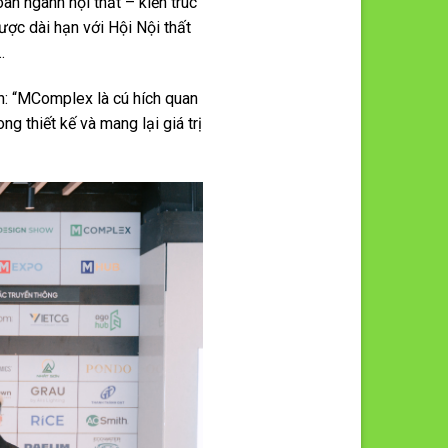
àn ngành nội thất – kiến trúc
ược dài hạn với Hội Nội thất
…
nh: “MComplex là cú hích quan
g thiết kế và mang lại giá trị