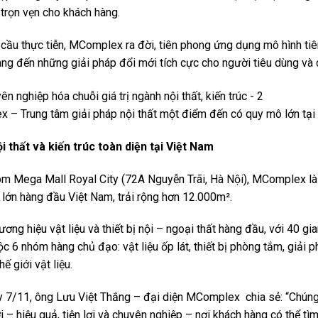
 trọn vẹn cho khách hàng.
ầu thực tiễn, MComplex ra đời, tiên phong ứng dụng mô hình tiên 
mang đến những giải pháp đổi mới tích cực cho người tiêu dùng và 
 – Trung tâm giải pháp nội thất một điểm đến có quy mô lớn tại
 thất và kiến trúc toàn diện tại Việt Nam
com Mega Mall Royal City (72A Nguyễn Trãi, Hà Nội), MComplex là t
ô lớn hàng đầu Việt Nam, trải rộng hơn 12.000m².
g hiệu vật liệu và thiết bị nội – ngoại thất hàng đầu, với 40 gi
6 nhóm hàng chủ đạo: vật liệu ốp lát, thiết bị phòng tắm, giải phá
ế giới vật liệu.
gày 7/11, ông Lưu Việt Thắng – đại diện MComplex chia sẻ: “Chún
 hiệu quả, tiện lợi và chuyên nghiệp – nơi khách hàng có thể tìm