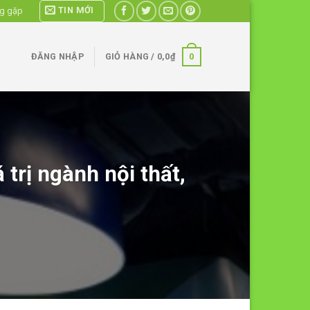
TIN MỚI
ng gặp
0
ĐĂNG NHẬP
GIỎ HÀNG /
0,0
₫
trị ngành nội thất,