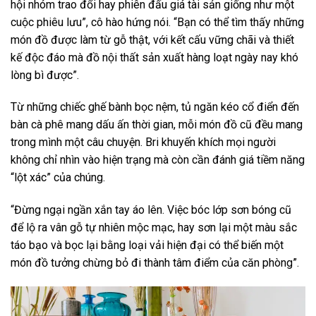
hội nhóm trao đổi hay phiên đấu giá tài sản giống như một
cuộc phiêu lưu”, cô hào hứng nói. “Bạn có thể tìm thấy những
món đồ được làm từ gỗ thật, với kết cấu vững chãi và thiết
kế độc đáo mà đồ nội thất sản xuất hàng loạt ngày nay khó
lòng bì được”.
Từ những chiếc ghế bành bọc nệm, tủ ngăn kéo cổ điển đến
bàn cà phê mang dấu ấn thời gian, mỗi món đồ cũ đều mang
trong mình một câu chuyện. Bri khuyến khích mọi người
không chỉ nhìn vào hiện trạng mà còn cần đánh giá tiềm năng
“lột xác” của chúng.
“Đừng ngại ngần xắn tay áo lên. Việc bóc lớp sơn bóng cũ
để lộ ra vân gỗ tự nhiên mộc mạc, hay sơn lại một màu sắc
táo bạo và bọc lại bằng loại vải hiện đại có thể biến một
món đồ tưởng chừng bỏ đi thành tâm điểm của căn phòng”.