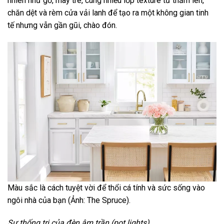
nhiên như gỗ, mây tre, cùng nhiều lớp texture từ thảm len,
chăn dệt và rèm cửa vải lanh để tạo ra một không gian tinh
tế nhưng vẫn gần gũi, chào đón.
Màu sắc là cách tuyệt vời để thổi cá tính và sức sống vào
ngôi nhà của bạn (Ảnh: The Spruce).
Sự thống trị của đèn âm trần (pot lights)