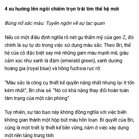
4 xu hướng lên ngôi chiếm trọn trái tim thế hệ mới
Bùng nổ sắc màu: Tuyên ngôn về sự lạc quan
Nếu có một điều định nghĩa rõ nét gu thẩm mỹ của gen Z, đó
chính là sự tự do trong việc sử dụng màu sắc. Theo Bri, thế
hệ của cô đặc biệt say mê những gam màu mạnh mẽ, giàu
cảm xúc như xanh lá đậm (emerald green), xanh dương
hoàng gia (royal blue) và hồng fuchsia rực rỡ.
“Màu sắc là công cụ thiết kế quyền năng nhất nhưng lại ít tốn
kém nhất”, Bri chia sẻ. “Nó có khả năng thay đổi hoàn toàn
tâm trạng của một căn phòng”.
Tuy nhiên, sự táo bạo này không đồng nghĩa với việc biến
không gian thành một hộp bút màu hỗn loạn. Bí quyết của Bri,
cũng là một triết lý thiết kế bền vững, nằm ở việc xây dựng
một nền tảng trung tính.