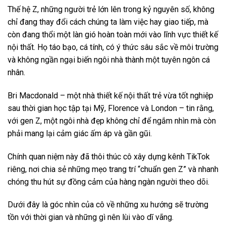
Thế hệ Z, những người trẻ lớn lên trong kỷ nguyên số, không
chỉ đang thay đổi cách chúng ta làm việc hay giao tiếp, mà
còn đang thổi một làn gió hoàn toàn mới vào lĩnh vực thiết kế
nội thất. Họ táo bạo, cá tính, có ý thức sâu sắc về môi trường
và không ngần ngại biến ngôi nhà thành một tuyên ngôn cá
nhân.
Bri Macdonald – một nhà thiết kế nội thất trẻ vừa tốt nghiệp
sau thời gian học tập tại Mỹ, Florence và London – tin rằng,
với gen Z, một ngôi nhà đẹp không chỉ để ngắm nhìn mà còn
phải mang lại cảm giác ấm áp và gần gũi.
Chính quan niệm này đã thôi thúc cô xây dựng kênh TikTok
riêng, nơi chia sẻ những mẹo trang trí “chuẩn gen Z” và nhanh
chóng thu hút sự đồng cảm của hàng ngàn người theo dõi.
Dưới đây là góc nhìn của cô về những xu hướng sẽ trường
tồn với thời gian và những gì nên lùi vào dĩ vãng.