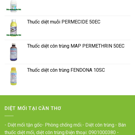
Thuốc diệt muỗi PERMECIDE 50EC
Thuốc diệt côn trùng MAP PERMETHRIN 50EC
Thuốc diệt côn trùng FENDONA 10SC
DIỆT MỐI TẠI CẦN THƠ
- Diệt mối tận gốc- Phòng chống mối.- Diệt côn trùng.- Bán
thuốc diệt mối, diệt côn trùng.Điện thoại:
0901000380
-