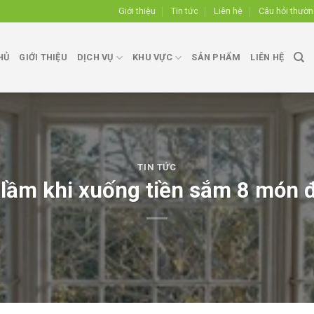
Giới thiệu
Tin tức
Liên hệ
Câu hỏi thườ
HỦ
GIỚI THIỆU
DỊCH VỤ
KHU VỰC
SẢN PHẨM
LIÊN HỆ
TIN TỨC
lầm khi xuống tiền sắm 8 món đ