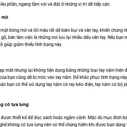
iều phần, ngang tầm với và đặt ở những vị trí dễ tiếp cận.
g mờ
mặt bóng mờ và tối màu rất dễ bám bụi và vân tay, khiến chúng 
 gỗ, bàn làm việc là những nơi lưu lại nhiều dấu vân tay. Nếu bạn
ỗ giúp giảm thiểu tình trạng này.
ẹp mắt nhưng lại không tiện dụng bằng những loại tay nắm hiện đạ
 của bạn cũng dễ bị móc vào tay nắm. Để khắc phục tình trạng nà
Hoặc bạn có thể sử dụng tay nắm có ray kéo điện, tay nắm có bộ p
g có tựa lưng
 được thiết kế để đọc sách hoặc ngắm cảnh. Mặc dù mục đích ba
hế không có tựa lưng nên có thể chúng hiếm khi được bạn dùng tớ