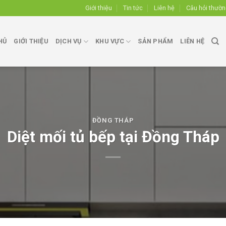
Giới thiệu
Tin tức
Liên hệ
Câu hỏi thườ
HỦ
GIỚI THIỆU
DỊCH VỤ
KHU VỰC
SẢN PHẨM
LIÊN HỆ
ĐỒNG THÁP
Diệt mối tủ bếp tại Đồng Tháp