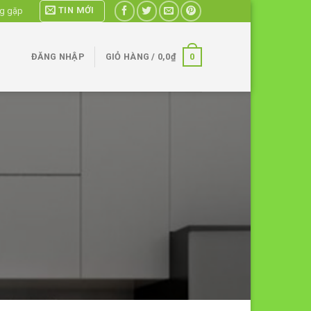
TIN MỚI
ng gặp
0
ĐĂNG NHẬP
GIỎ HÀNG /
0,0
₫