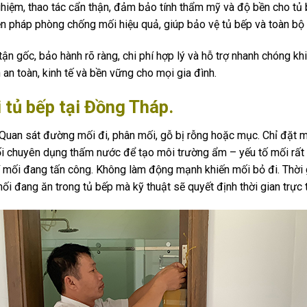
ghiệm, thao tác cẩn thận, đảm bảo tính thẩm mỹ và độ bền cho tủ 
n pháp phòng chống mối hiệu quả, giúp bảo vệ tủ bếp và toàn bộ n
tận gốc, bảo hành rõ ràng, chi phí hợp lý và hỗ trợ nhanh chóng kh
 an toàn, kinh tế và bền vững cho mọi gia đình.
i tủ bếp tại Đồng Tháp.
Quan sát đường mối đi, phân mối, gỗ bị rỗng hoặc mục. Chỉ đặt 
i chuyên dụng thấm nước để tạo môi trường ẩm – yếu tố mối rất ưa
í mối đang tấn công. Không làm động mạnh khiến mối bỏ đi. Thời 
ối đang ăn trong tủ bếp mà kỹ thuật sẽ quyết định thời gian trực t