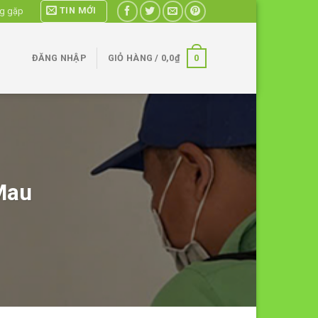
TIN MỚI
ng gặp
0
ĐĂNG NHẬP
GIỎ HÀNG /
0,0
₫
Mau