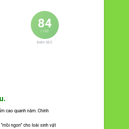
84
/ 100
Điểm SEO
u.
ộ ẩm cao quanh năm. Chính
 “mồi ngon” cho loài sinh vật