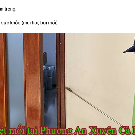
an trọng.
ức khỏe (mùi hôi, bụi mối).