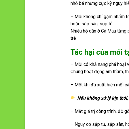
nhỏ bé nhưng cực kỳ nguy hi
– Mối không chỉ gặm nhấm từ
hoặc sập sàn, sụp tủ.
Nhiều hộ dân ở Cà Mau từng ph
trễ.
Tác hại của mối 
– Mối có khả năng phá hoại vậ
Chúng hoạt động âm thầm, thư
– Một khi đã xuất hiện mối cán
Nếu không xử lý kịp thời,
– Mất giá trị công trình, đồ gỗ
– Nguy cơ sập tủ, sập sàn, h