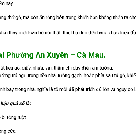
ểm này.
ng thớ gỗ, mà còn ăn rỗng bên trong khiến bạn không nhận ra ch
ải thay mới toàn bộ nội thất, thiệt hại lên đến hàng chục triệu đồ
tại Phường An Xuyên – Cà Mau.
t liệu gỗ, giấy, nhựa, vải, thậm chí dây điện âm tường.
ờng trú ngụ trong nền nhà, tường gạch, hoặc phía sau tủ gỗ, khiế
h bay trong nhà, nghĩa là tổ mối đã phát triển đủ lớn và nguy cơ la
 hậu quả sẽ là:
 bị rỗng ruột.
ỏng cửa.