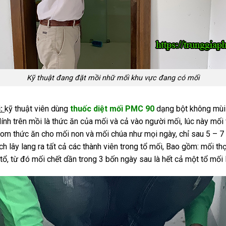
Kỹ thuật đang đặt mồi nhữ mối khu vực đang có mối
i:
kỹ thuật viên dùng
thuốc diệt mối PMC 90
dạng bột không mùi
dính trên mồi là thức ăn của mối và cả vào người mối, lúc này mố
 gom thức ăn cho mối non và mối chúa như mọi ngày, chỉ sau 5 – 7
ch lây lang ra tất cả các thành viên trong tổ mối, Bao gồm: mối th
 tổ, từ đó mối chết dần trong 3 bốn ngày sau là hết cả một tổ mối 