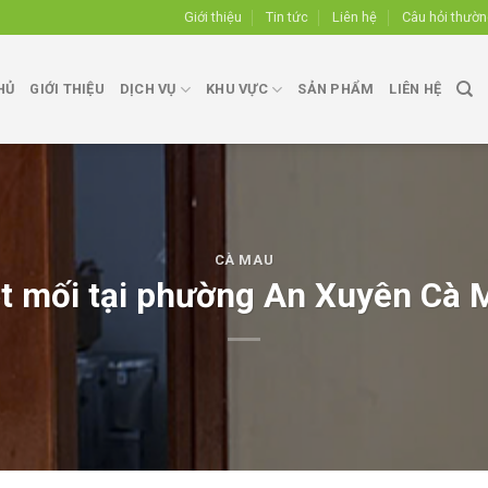
Giới thiệu
Tin tức
Liên hệ
Câu hỏi thườ
HỦ
GIỚI THIỆU
DỊCH VỤ
KHU VỰC
SẢN PHẨM
LIÊN HỆ
CÀ MAU
ệt mối tại phường An Xuyên Cà 