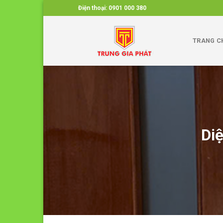
Skip
Điện thoại:
0901 000 380
to
content
TRANG C
Di