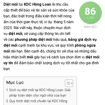
Diệt mối
tại
KDC Hồng Loan
là nhu cầu
86
cấp thiết để bảo vệ tài sản và sức khỏe của
bạn, đặc biệt trong điều kiện thời tiết nóng
/ 100
ẩm của thời gian thực tế, ví dụ: tháng 5 năm
Điểm SEO
2025. Bài viết này, thuộc chuyên mục dịch
vụ
diệt mối
, sẽ cung cấp thông tin chi tiết
về các
phương pháp diệt mối
hiệu quả,
bảng giá dịch vụ
diệt mối
cạnh tranh tại khu vực, và quy trình
phòng ngừa
mối
dài hạn. Bên cạnh đó, chúng tôi sẽ chia sẻ những dấu
hiệu nhận biết
mối
gây hại và cách lựa chọn đơn vị
diệt mối
uy tín
để đảm bảo chất lượng dịch vụ tốt nhất cho gia đình
bạn.
Mục Lục
Dịch vụ diệt mối tại KDC Hồng Loan: Giải
pháp toàn diện cho ngôi nhà của bạn
Quy trình diệt mối chuẩn tại KDC Hồng