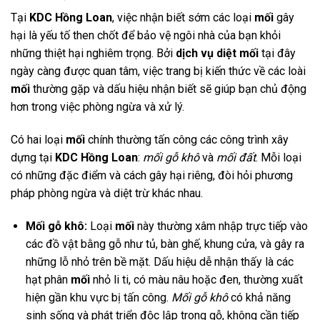
Tại
KDC Hồng Loan
, việc nhận biết sớm các loại
mối
gây
hại là yếu tố then chốt để bảo vệ ngôi nhà của bạn khỏi
những thiệt hại nghiêm trọng. Bởi
dịch vụ diệt mối
tại đây
ngày càng được quan tâm, việc trang bị kiến thức về các loài
mối
thường gặp và dấu hiệu nhận biết sẽ giúp bạn chủ động
hơn trong việc phòng ngừa và xử lý.
Có hai loại
mối
chính thường tấn công các công trình xây
dựng tại
KDC Hồng Loan
:
mối gỗ khô
và
mối đất
. Mỗi loại
có những đặc điểm và cách gây hại riêng, đòi hỏi phương
pháp phòng ngừa và diệt trừ khác nhau.
Mối gỗ khô:
Loại
mối
này thường xâm nhập trực tiếp vào
các đồ vật bằng gỗ như tủ, bàn ghế, khung cửa, và gây ra
những lỗ nhỏ trên bề mặt. Dấu hiệu dễ nhận thấy là các
hạt phân
mối
nhỏ li ti, có màu nâu hoặc đen, thường xuất
hiện gần khu vực bị tấn công.
Mối gỗ khô
có khả năng
sinh sống và phát triển độc lập trong gỗ, không cần tiếp