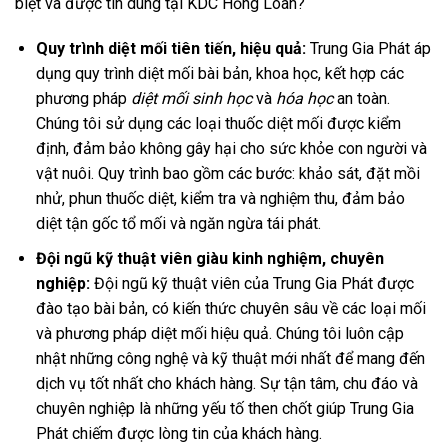
biệt và được tin dùng tại KDC Hồng Loan?
Quy trình diệt mối tiên tiến, hiệu quả:
Trung Gia Phát áp
dụng quy trình diệt mối bài bản, khoa học, kết hợp các
phương pháp
diệt mối sinh học
và
hóa học
an toàn.
Chúng tôi sử dụng các loại thuốc diệt mối được kiểm
định, đảm bảo không gây hại cho sức khỏe con người và
vật nuôi. Quy trình bao gồm các bước: khảo sát, đặt mồi
nhử, phun thuốc diệt, kiểm tra và nghiệm thu, đảm bảo
diệt tận gốc tổ mối và ngăn ngừa tái phát.
Đội ngũ kỹ thuật viên giàu kinh nghiệm, chuyên
nghiệp:
Đội ngũ kỹ thuật viên của Trung Gia Phát được
đào tạo bài bản, có kiến thức chuyên sâu về các loại mối
và phương pháp diệt mối hiệu quả. Chúng tôi luôn cập
nhật những công nghệ và kỹ thuật mới nhất để mang đến
dịch vụ tốt nhất cho khách hàng. Sự tận tâm, chu đáo và
chuyên nghiệp là những yếu tố then chốt giúp Trung Gia
Phát chiếm được lòng tin của khách hàng.