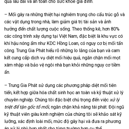
quả lâu dài và an toàn cho sức khỏe gia đình.
– Mối gây ra những thiệt hại nghiêm trọng cho cấu trúc gỗ và
các vật dụng trong nhà, làm giảm giá trị tài sản và ảnh
hưởng đến chất lượng cuộc sống. Theo thống kê, hơn 80%
các công trình xây dựng tại Việt Nam, đặc biệt là khu vực có
khí hậu nóng ẩm như KDC Hồng Loan, có nguy cơ bị mối tấn
công. Trung Gia Phát hiểu rõ những lo lắng của bạn và cam
kết cung cấp dịch vụ diệt mối hiệu quả, ngăn chặn mối mọt
xâm nhập và bảo vệ ngôi nhà bạn khỏi những nguy cơ tiềm
ẩn.
– Trung Gia Phát sử dụng các phương pháp diệt mối tiên
tiến, kết hợp giữa hóa chất sinh học an toàn và kỹ thuật xử lý
chuyên nghiệp. Chúng tôi đặc biệt chú trọng đến việc
xử lý
triệt để tận gốc tổ mối
, ngăn chặn khả năng tái phát. Đội ngũ
kỹ thuật viên giàu kinh nghiệm của chúng tôi sẽ khảo sát kỹ
lưỡng, xác định loài mối, mức độ gây hại và đưa ra phương
án xử lý phù hợp nhất cho từng trường hợp cụ thể.