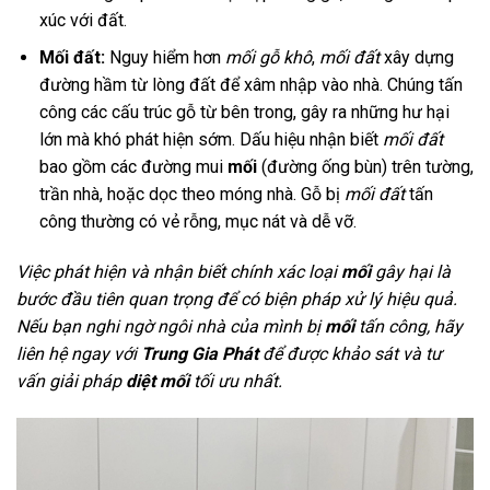
xúc với đất.
Mối đất:
Nguy hiểm hơn
mối gỗ khô
,
mối đất
xây dựng
đường hầm từ lòng đất để xâm nhập vào nhà. Chúng tấn
công các cấu trúc gỗ từ bên trong, gây ra những hư hại
lớn mà khó phát hiện sớm. Dấu hiệu nhận biết
mối đất
bao gồm các đường mui
mối
(đường ống bùn) trên tường,
trần nhà, hoặc dọc theo móng nhà. Gỗ bị
mối đất
tấn
công thường có vẻ rỗng, mục nát và dễ vỡ.
Việc phát hiện và nhận biết chính xác loại
mối
gây hại là
bước đầu tiên quan trọng để có biện pháp xử lý hiệu quả.
Nếu bạn nghi ngờ ngôi nhà của mình bị
mối
tấn công, hãy
liên hệ ngay với
Trung Gia Phát
để được khảo sát và tư
vấn giải pháp
diệt mối
tối ưu nhất.