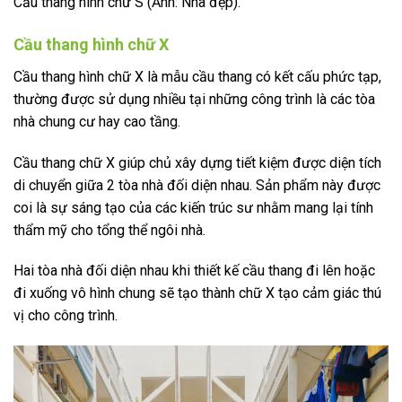
Cầu thang hình chữ S (Ảnh: Nhà đẹp).
Cầu thang hình chữ X
Cầu thang hình chữ X là mẫu cầu thang có kết cấu phức tạp,
thường được sử dụng nhiều tại những công trình là các tòa
nhà chung cư hay cao tầng.
Cầu thang chữ X giúp chủ xây dựng tiết kiệm được diện tích
di chuyển giữa 2 tòa nhà đối diện nhau. Sản phẩm này được
coi là sự sáng tạo của các kiến trúc sư nhằm mang lại tính
thẩm mỹ cho tổng thể ngôi nhà.
Hai tòa nhà đối diện nhau khi thiết kế cầu thang đi lên hoặc
đi xuống vô hình chung sẽ tạo thành chữ X tạo cảm giác thú
vị cho công trình.