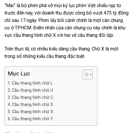
“Mai” là bộ phim phá vỡ mọi kỷ lục phim Việt chiếu rạp từ
trước đến nay, với doanh thu được công bố vượt 475 tỷ đồng
chỉ sau 17 ngày. Phim lấy bối cảnh chính là một căn chung
cư ở TPHCM. Điểm nhấn của căn chung cư này chính là khu
vực cầu thang hình chữ X với hai vế cầu thang đối lập.
Trên thực tế, có nhiều kiểu dáng cầu thang. Chữ X là một
trong số những kiểu cầu thang đặc biệt.
Mục Lục
Cầu thang hình chữ L
Cầu thang hình chữ U
Cầu thang hình chữ C
Cầu thang hình chữ S
Cầu thang hình chữ X
Cầu thang hình chữ Y