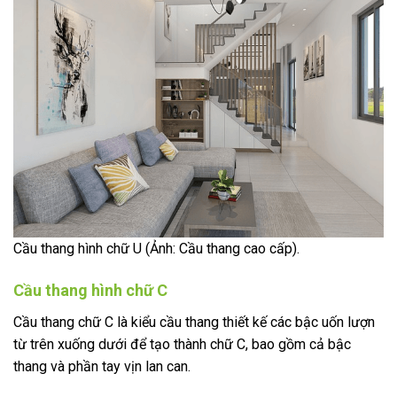
Cầu thang hình chữ U (Ảnh: Cầu thang cao cấp).
Cầu thang hình chữ C
Cầu thang chữ C là kiểu cầu thang thiết kế các bậc uốn lượn
từ trên xuống dưới để tạo thành chữ C, bao gồm cả bậc
thang và phần tay vịn lan can.