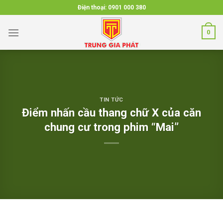
Skip
Điện thoại:
0901 000 380
to
content
0
TIN TỨC
Điểm nhấn cầu thang chữ X của căn
chung cư trong phim “Mai”