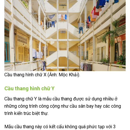
Cầu thang hình chữ X (Ảnh: Mộc Khải).
Cầu thang hình chữ Y
Cầu thang chữ Y là mẫu cầu thang được sử dụng nhiều ở
những công trình công cộng như cầu sân bay hay các công
trình kiến trúc biệt thự.
Mẫu cầu thang này có kết cấu không quá phức tạp với 3