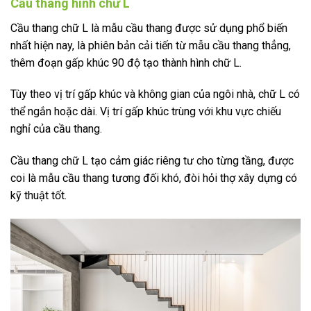
Cầu thang hình chữ L
Cầu thang chữ L là mẫu cầu thang được sử dụng phổ biến
nhất hiện nay, là phiên bản cải tiến từ mẫu cầu thang thẳng,
thêm đoạn gấp khúc 90 độ tạo thành hình chữ L.
Tùy theo vị trí gấp khúc và không gian của ngôi nhà, chữ L có
thể ngắn hoặc dài. Vị trí gấp khúc trùng với khu vực chiếu
nghỉ của cầu thang.
Cầu thang chữ L tạo cảm giác riêng tư cho từng tầng, được
coi là mẫu cầu thang tương đối khó, đòi hỏi thợ xây dựng có
kỹ thuật tốt.