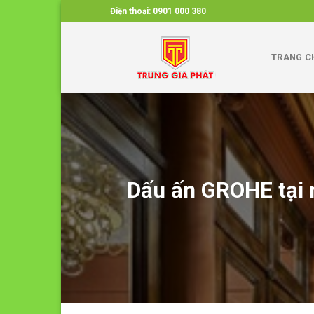
Skip
Điện thoại:
0901 000 380
to
content
TRANG C
Dấu ấn GROHE tại 