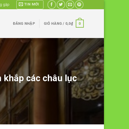
TIN MỚI
ng gặp
0
ĐĂNG NHẬP
GIỎ HÀNG /
0,0
₫
 khắp các châu lục