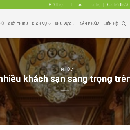
Giới thiệu
Tin tức
Liên hệ
Câu hỏi thườ
HỦ
GIỚI THIỆU
DỊCH VỤ
KHU VỰC
SẢN PHẨM
LIÊN HỆ
TIN TỨC
nhiều khách sạn sang trọng trên