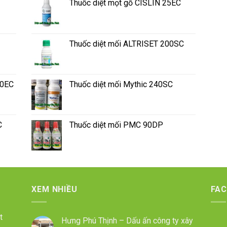
Thuốc diệt mọt gỗ CISLIN 25EC
Thuốc diệt mối ALTRISET 200SC
50EC
Thuốc diệt mối Mythic 240SC
C
Thuốc diệt mối PMC 90DP
XEM NHIỀU
FA
t
Hưng Phú Thịnh – Dấu ấn công ty xây