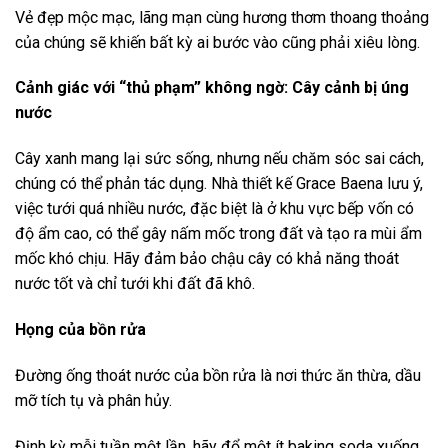
Vẻ đẹp mộc mạc, lãng mạn cùng hương thơm thoang thoảng
của chúng sẽ khiến bất kỳ ai bước vào cũng phải xiêu lòng.
Cảnh giác với “thủ phạm” không ngờ: Cây cảnh bị úng
nước
Cây xanh mang lại sức sống, nhưng nếu chăm sóc sai cách,
chúng có thể phản tác dụng. Nhà thiết kế Grace Baena lưu ý,
việc tưới quá nhiều nước, đặc biệt là ở khu vực bếp vốn có
độ ẩm cao, có thể gây nấm mốc trong đất và tạo ra mùi ẩm
mốc khó chịu. Hãy đảm bảo chậu cây có khả năng thoát
nước tốt và chỉ tưới khi đất đã khô.
Họng của bồn rửa
Đường ống thoát nước của bồn rửa là nơi thức ăn thừa, dầu
mỡ tích tụ và phân hủy.
Định kỳ mỗi tuần một lần, hãy đổ một ít baking soda xuống