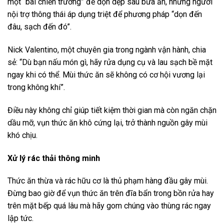
một “bãi chiến trường” để dọn dẹp sau bữa ăn, những người
nội trợ thông thái áp dụng triệt để phương pháp “dọn đến
đâu, sạch đến đó”.
Nick Valentino, một chuyên gia trong ngành vận hành, chia
sẻ: “Dù bạn nấu món gì, hãy rửa dụng cụ và lau sạch bề mặt
ngay khi có thể. Mùi thức ăn sẽ không có cơ hội vương lại
trong không khí”.
Điều này không chỉ giúp tiết kiệm thời gian mà còn ngăn chặn
dầu mỡ, vụn thức ăn khô cứng lại, trở thành nguồn gây mùi
khó chịu.
Xử lý rác thải thông minh
Thức ăn thừa và rác hữu cơ là thủ phạm hàng đầu gây mùi.
Đừng bao giờ để vụn thức ăn trên đĩa bẩn trong bồn rửa hay
trên mặt bếp quá lâu mà hãy gom chúng vào thùng rác ngay
lập tức.