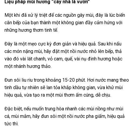
Liệu pháp mùi hương “cây nhà lá vườn”
Một khi đã xử lý triệt để các nguồn gây mùi, đây là lúc biến
căn bếp của bạn thành một không gian đầy cảm hứng với
những hương thơm tinh tế.
Đây là một mẹo cực kỳ đơn giản và hiệu quả. Sau khi nấu
các món nặng mùi, hãy đặt một nồi nước nhỏ lên bếp, thả
vào đó vài lát chanh, vỏ cam, quế, vài nụ đinh hương hoặc
một nhánh hương thảo.
Đun sôi liu riu trong khoảng 15-20 phút. Hơi nước mang theo
tinh dầu tự nhiên sẽ lan tỏa khắp không gian, vừa khử mùi
hiệu quả, vừa tạo ra một mùi thơm ấm cúng, dễ chịu.
Đặc biệt, nếu muốn trung hòa nhanh các mùi nồng như mùi
cá, mùi mắm, hãy đun sôi một nồi nước pha giấm, hiệu quả
tức thì.