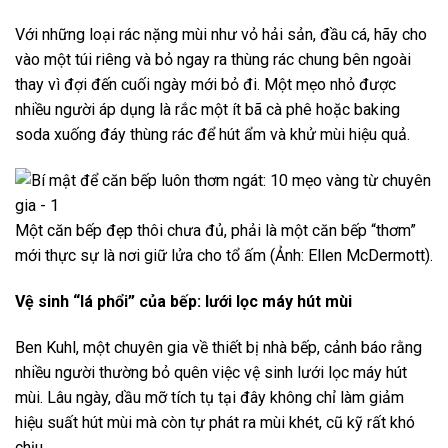
Với những loại rác nặng mùi như vỏ hải sản, đầu cá, hãy cho
vào một túi riêng và bỏ ngay ra thùng rác chung bên ngoài
thay vì đợi đến cuối ngày mới bỏ đi. Một mẹo nhỏ được
nhiều người áp dụng là rắc một ít bã cà phê hoặc baking
soda xuống đáy thùng rác để hút ẩm và khử mùi hiệu quả.
Một căn bếp đẹp thôi chưa đủ, phải là một căn bếp “thơm”
mới thực sự là nơi giữ lửa cho tổ ấm (Ảnh: Ellen McDermott).
Vệ sinh “lá phổi” của bếp: lưới lọc máy hút mùi
Ben Kuhl, một chuyên gia về thiết bị nhà bếp, cảnh báo rằng
nhiều người thường bỏ quên việc vệ sinh lưới lọc máy hút
mùi. Lâu ngày, dầu mỡ tích tụ tại đây không chỉ làm giảm
hiệu suất hút mùi mà còn tự phát ra mùi khét, cũ kỹ rất khó
chịu.