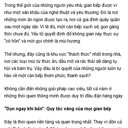
Trong thế giới của những người yêu nhà, gian bếp được ví
như một sân khấu của nghệ thuật và yêu thương. Đó là nơi
những món ăn ngon được tạo ra, nơi cả gia đình quây quần
sau một ngày dài. Vì lẽ đó, một căn bếp sạch sẽ, gọn gàng
thôi chưa đủ. Yếu tố quyết định để không gian này thực sự
“có hồn” và mời gọi chính là mùi hương.
Thế nhưng, đây cũng là khu vực “thách thức” nhất trong nhà,
nơi các loại mùi từ thức ăn, dầu mỡ và rác thải dễ dàng tụ
hội và bám trụ. Vậy đâu là bí quyết của những người luôn tự
hào về một căn bếp thơm phức, thanh sạch?
Không cần đến những giải pháp cao siêu, tất cả nằm ở
những thói quen thông minh được duy trì đều đặn hàng ngày.
“Dọn ngay khi bẩn”: Quy tắc vàng của mọi gian bếp
Đây là thói quen nền tảng và quan trọng nhất. Thay vì dồn cả