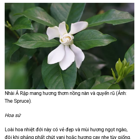
Nhài Ả Rập mang hương thơm nồng nàn và quyến rũ (Ảnh:
The Spruce).
Hoa sứ
Loài hoa nhiệt đới này có vẻ đẹp và mùi hương ngọt ngào,
đôi khi phảng phất chút vani hoặc hương cay nhẹ tùy giống.