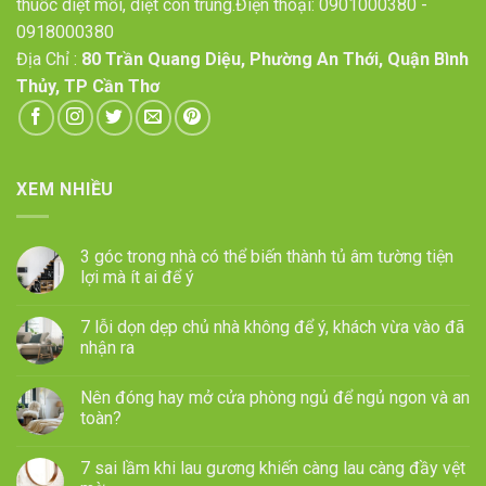
thuốc diệt mối, diệt côn trùng.Điện thoại:
0901000380
-
0918000380
Địa Chỉ :
80 Trần Quang Diệu, Phường An Thới, Quận Bình
Thủy, TP Cần Thơ
XEM NHIỀU
3 góc trong nhà có thể biến thành tủ âm tường tiện
lợi mà ít ai để ý
7 lỗi dọn dẹp chủ nhà không để ý, khách vừa vào đã
nhận ra
Nên đóng hay mở cửa phòng ngủ để ngủ ngon và an
toàn?
7 sai lầm khi lau gương khiến càng lau càng đầy vệt