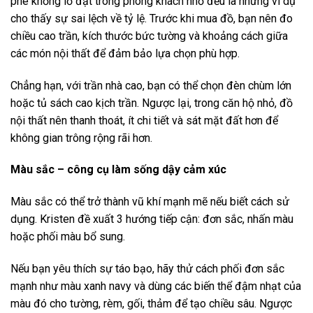
phê khổng lồ đặt trong phòng khách nhỏ đều là những ví dụ
cho thấy sự sai lệch về tỷ lệ. Trước khi mua đồ, bạn nên đo
chiều cao trần, kích thước bức tường và khoảng cách giữa
các món nội thất để đảm bảo lựa chọn phù hợp.
Chẳng hạn, với trần nhà cao, bạn có thể chọn đèn chùm lớn
hoặc tủ sách cao kịch trần. Ngược lại, trong căn hộ nhỏ, đồ
nội thất nên thanh thoát, ít chi tiết và sát mặt đất hơn để
không gian trông rộng rãi hơn.
Màu sắc – công cụ làm sống dậy cảm xúc
Màu sắc có thể trở thành vũ khí mạnh mẽ nếu biết cách sử
dụng. Kristen đề xuất 3 hướng tiếp cận: đơn sắc, nhấn màu
hoặc phối màu bổ sung.
Nếu bạn yêu thích sự táo bạo, hãy thử cách phối đơn sắc
mạnh như màu xanh navy và dùng các biến thể đậm nhạt của
màu đó cho tường, rèm, gối, thảm để tạo chiều sâu. Ngược