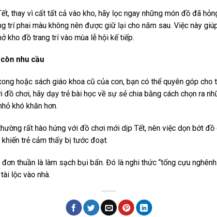
ết, thay vì cất tất cả vào kho, hãy lọc ngay những món đồ đã hỏ
ng trí phai màu không nên được giữ lại cho năm sau. Việc này giú
ở kho đồ trang trí vào mùa lễ hội kế tiếp.
 còn nhu cầu
xong hoặc sách giáo khoa cũ của con, bạn có thể quyên góp cho 
với đồ chơi, hãy dạy trẻ bài học về sự sẻ chia bằng cách chọn ra
 nhỏ khó khăn hơn.
thường rất hào hứng với đồ chơi mới dịp Tết, nên việc dọn bớt đồ
hiến trẻ cảm thấy bị tước đoạt.
đơn thuần là làm sạch bụi bẩn. Đó là nghi thức “tống cựu nghênh
ài lộc vào nhà.