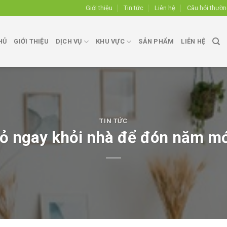
Giới thiệu
Tin tức
Liên hệ
Câu hỏi thườ
HỦ
GIỚI THIỆU
DỊCH VỤ
KHU VỰC
SẢN PHẨM
LIÊN HỆ
TIN TỨC
 bỏ ngay khỏi nhà để đón năm mớ