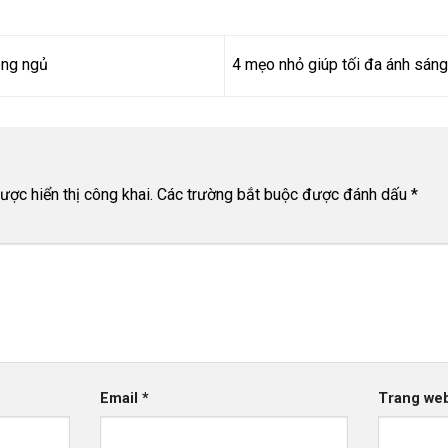
òng ngủ
4 mẹo nhỏ giúp tối đa ánh sán
n
ợc hiển thị công khai.
Các trường bắt buộc được đánh dấu
*
Email
*
Trang we