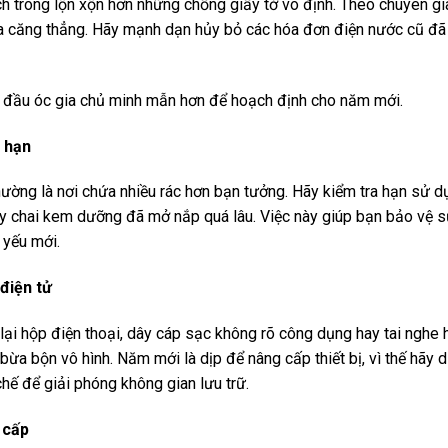
h trông lộn xộn hơn những chồng giấy tờ vô định. Theo chuyên gia,
ỏa căng thẳng. Hãy mạnh dạn hủy bỏ các hóa đơn điện nước cũ đã 
 đầu óc gia chủ minh mẫn hơn để hoạch định cho năm mới.
 hạn
hường là nơi chứa nhiều rác hơn bạn tưởng. Hãy kiểm tra hạn sử d
ay chai kem dưỡng đã mở nắp quá lâu. Việc này giúp bạn bảo vệ 
 yếu mới.
điện tử
 lại hộp điện thoại, dây cáp sạc không rõ công dụng hay tai nghe
bừa bộn vô hình. Năm mới là dịp để nâng cấp thiết bị, vì thế hãy 
hế để giải phóng không gian lưu trữ.
g cấp