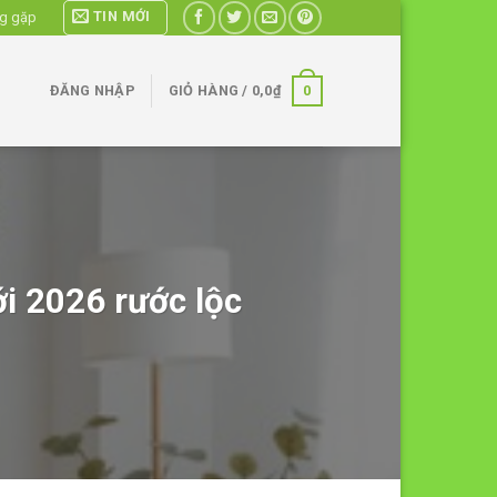
TIN MỚI
ng gặp
0
ĐĂNG NHẬP
GIỎ HÀNG /
0,0
₫
i 2026 rước lộc