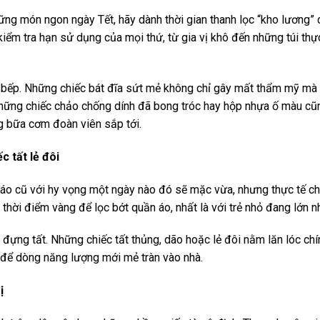
ững món ngon ngày Tết, hãy dành thời gian thanh lọc “kho lương” 
iểm tra hạn sử dụng của mọi thứ, từ gia vị khô đến những túi t
n bếp. Những chiếc bát đĩa sứt mẻ không chỉ gây mất thẩm mỹ mà
Những chiếc chảo chống dính đã bong tróc hay hộp nhựa ố màu c
 bữa cơm đoàn viên sắp tới.
c tất lẻ đôi
 áo cũ với hy vọng một ngày nào đó sẽ mặc vừa, nhưng thực tế ch
 thời điểm vàng để lọc bớt quần áo, nhất là với trẻ nhỏ đang lớn n
đựng tất. Những chiếc tất thủng, dão hoặc lẻ đôi nằm lăn lóc chí
 để dòng năng lượng mới mẻ tràn vào nhà.
ị