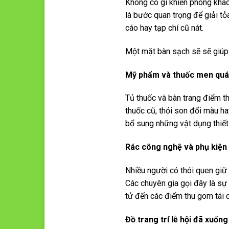
Không có gì khiến phòng khác
là bước quan trọng để giải t
cáo hay tạp chí cũ nát.
Một mặt bàn sạch sẽ sẽ giúp
Mỹ phẩm và thuốc men quá
Tủ thuốc và bàn trang điểm t
thuốc cũ, thỏi son đổi màu h
bổ sung những vật dụng thiết
Rác công nghệ và phụ kiện 
Nhiều người có thói quen giữ
Các chuyên gia gọi đây là sự 
tử đến các điểm thu gom tái c
Đồ trang trí lễ hội đã xuốn