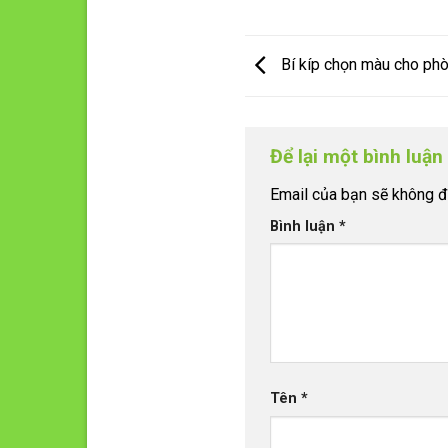
Bí kíp chọn màu cho ph
Để lại một bình luậ
Email của bạn sẽ không đư
Bình luận
*
Tên
*