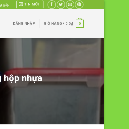
TIN MỚI
ng gặp
0
ĐĂNG NHẬP
GIỎ HÀNG /
0,0
₫
g hộp nhựa