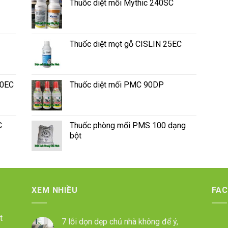
Thuốc diệt mối Mythic 240SC
Thuốc diệt mọt gỗ CISLIN 25EC
50EC
Thuốc diệt mối PMC 90DP
C
Thuốc phòng mối PMS 100 dạng
bột
XEM NHIỀU
FA
t
7 lỗi dọn dẹp chủ nhà không để ý,