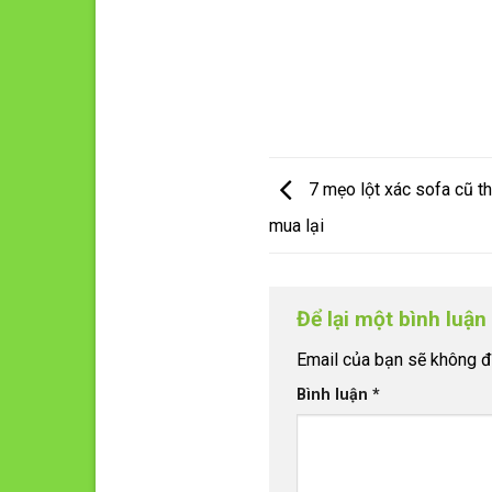
7 mẹo lột xác sofa cũ th
mua lại
Để lại một bình luậ
Email của bạn sẽ không đư
Bình luận
*