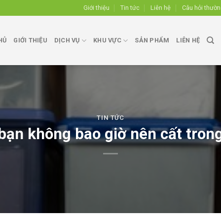
Giới thiệu
Tin tức
Liên hệ
Câu hỏi thườ
HỦ
GIỚI THIỆU
DỊCH VỤ
KHU VỰC
SẢN PHẨM
LIÊN HỆ
TIN TỨC
bạn không bao giờ nên cất tron