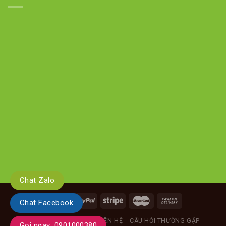
Chat Zalo
Chat Facebook
GIỚI THIỆU
TIN TỨC
LIÊN HỆ
CÂU HỎI THƯỜNG GẶP
Gọi ngay: 0901000380