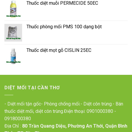
Thuốc diệt muỗi PERMECIDE 50EC
Thuốc phòng mối PMS 100 dạng bột
Thuốc diệt mọt gỗ CISLIN 25EC
DIỆT MỐI TẠI CẦN THƠ
- Diệt mối tận gốc- Phòng chống mối.- Diệt côn trùng.- Bán
thuốc diệt mối, diệt côn trùng.Điện thoại:
0901000380
-
0918000380
Địa Chỉ :
80 Trần Quang Diệu, Phường An Thới, Quận Bình