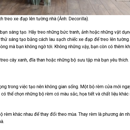
 treo xe đạp lên tường nhà (Ảnh: Decorilla).
 bạn sáng tạo. Hãy treo những bức tranh, ảnh hoặc những vật dụng 
 thử sáng tạo bằng cách lau sạch chiếc xe đạp để treo lên tường.
 phòng mà bạn không ngờ tới. Không những vậy, bạn còn có thêm kh
 treo cây xanh, đĩa than hoặc những bộ sưu tập mà bạn yêu thích.
ọng trong việc tạo nên không gian sống. Một bộ rèm cửa mới ngay
có thể chọn những bộ rèm có màu sắc, họa tiết và chất liệu khác
bộ rèm khác nhau để thay đổi theo mùa. Thay rèm là phương án n
hà.