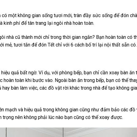
có một không gian sống tươi mới, tràn đầy sức sống để đón chà
à kinh phí để tân trang lại ngôi nhà hoàn toàn.
ôi nhà cũ thành mới chỉ trong thời gian ngắn? Bạn hoàn toàn có t
 mẻ, tươi tắn để đón Tết chỉ với 6 cách bố trí lại nội thất sẵn có.
hiệu quả bất ngờ. Ví dụ, với phòng bếp, bạn chỉ cần xoay bàn ă
c hoàn toàn khi bước vào. Ngoài bàn ăn trong bếp, bạn có thể th
 hay bàn làm việc, các đồ vật rời khác trong nhà để tạo không gi
liền mạch và hiệu quả trong không gian cũng như đảm bảo các đồ v
 trọng nên không phải lúc nào bạn cũng có thể xoay được.