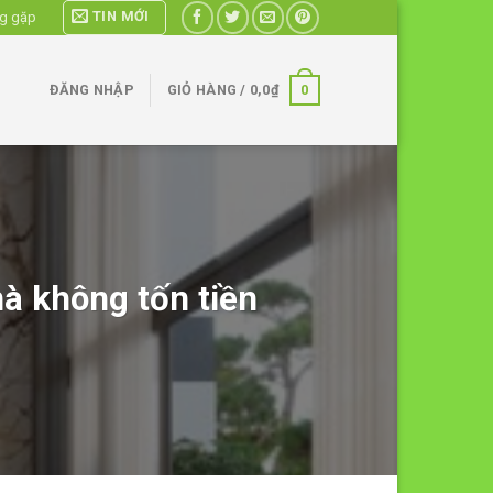
TIN MỚI
ng gặp
0
ĐĂNG NHẬP
GIỎ HÀNG /
0,0
₫
à không tốn tiền