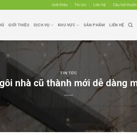
Giới thiệu
Tin tức
Liên hệ
Câu hỏi thườ
HỦ
GIỚI THIỆU
DỊCH VỤ
KHU VỰC
SẢN PHẨM
LIÊN HỆ
TIN TỨC
ngôi nhà cũ thành mới dễ dàng m