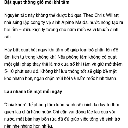
Bật quạt thông gió mỗi khi tắm
Nguyên tắc này không thể được bỏ qua. Theo Chris Willatt,
nhà sáng lập công ty vệ sinh Alpine Maids, nước nóng tạo ra
hơi ẩm – điều kiện lý tưởng cho nấm mốc và vi khuẩn sinh
sôi.
Hãy bật quạt hút ngay khi tắm sẽ giúp loại bỏ phần lớn độ
ẩm tích tụ trong không khí. Nếu phòng tắm không có quạt,
một giải pháp thay thế là mở cửa sổ khi tắm và giữ mở thêm
5-10 phút sau đó. Không khí lưu thông tốt sẽ giúp bề mặt
khô nhanh hơn, ngăn chặn mùi hôi và nấm mốc hình thành.
Lau nhanh bề mặt mỗi ngày
“Chìa khóa” để phòng tắm luôn sạch sẽ chính là duy trì thói
quen lau chùi hàng ngày. Chỉ cần vài động tác lau qua vòi
nước, mặt bàn hay bồn rửa đã đủ giúp việc tổng vệ sinh trở
nên nhẹ nhàng hơn nhiều.