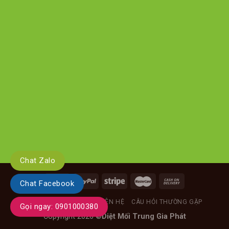
Chat Zalo
Chat Facebook
GIỚI THIỆU
TIN TỨC
LIÊN HỆ
CÂU HỎI THƯỜNG GẶP
Gọi ngay: 0901000380
Copyright 2026 ©
Diệt Mối Trung Gia Phát