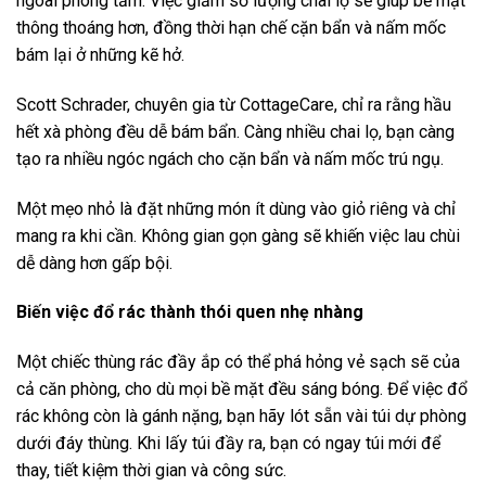
ngoài phòng tắm. Việc giảm số lượng chai lọ sẽ giúp bề mặt
thông thoáng hơn, đồng thời hạn chế cặn bẩn và nấm mốc
bám lại ở những kẽ hở.
Scott Schrader, chuyên gia từ CottageCare, chỉ ra rằng hầu
hết xà phòng đều dễ bám bẩn. Càng nhiều chai lọ, bạn càng
tạo ra nhiều ngóc ngách cho cặn bẩn và nấm mốc trú ngụ.
Một mẹo nhỏ là đặt những món ít dùng vào giỏ riêng và chỉ
mang ra khi cần. Không gian gọn gàng sẽ khiến việc lau chùi
dễ dàng hơn gấp bội.
Biến việc đổ rác thành thói quen nhẹ nhàng
Một chiếc thùng rác đầy ắp có thể phá hỏng vẻ sạch sẽ của
cả căn phòng, cho dù mọi bề mặt đều sáng bóng. Để việc đổ
rác không còn là gánh nặng, bạn hãy lót sẵn vài túi dự phòng
dưới đáy thùng. Khi lấy túi đầy ra, bạn có ngay túi mới để
thay, tiết kiệm thời gian và công sức.