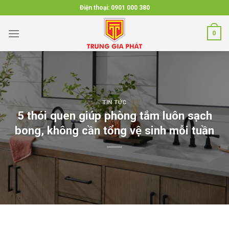
Skip
Điện thoại:
0901 000 380
to
content
0
TIN TỨC
5 thói quen giúp phòng tắm luôn sạch
bong, không cần tổng vệ sinh mỗi tuần