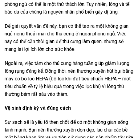
phòng ngủ có thể là một thử thách lớn. Tuy nhiên, lông và tế
bào da của chúng là nguyên nhân phổ biến gây dị ứng.
Để giải quyết vấn đề này, bạn có thể tạo ra một không gian
ngủ riêng thoải mái cho thú cưng ở ngoài phòng ngủ. Việc
này có thể cần thời gian để thú cưng làm quen, nhưng sẽ
mang lại lợi ích lớn cho sức khỏe.
Ngoài ra, việc tắm cho thú cưng hàng tuần giúp giảm lượng
lông rụng đáng kể. Đồng thời, nên thường xuyên hút bụi bằng
máy có bộ lọc HEPA (bộ lọc khí đạt tiêu chuẩn HEPA – một
tiêu chuẩn về tỷ lệ hiệu quả trong việc lọc khí) vì lông thú
thường bám rất sâu vào thảm.
Vệ sinh định kỳ và đúng cách
Sự sạch sẽ là yếu tố then chốt để có một không gian sống
lành mạnh. Bạn nên thường xuyên dọn dẹp, lau chùi các bề
mặt bằng khăn ẩm và ưu tiên sử dụng các sản phẩm tẩy rửa