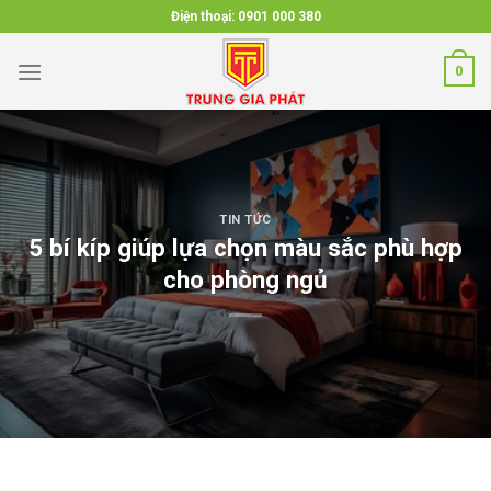
Skip
Điện thoại:
0901 000 380
to
content
0
TIN TỨC
5 bí kíp giúp lựa chọn màu sắc phù hợp
cho phòng ngủ