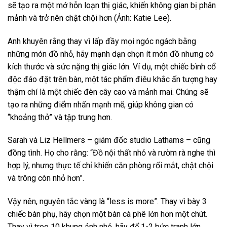
sẽ tạo ra một mớ hỗn loạn thị giác, khiến không gian bị phân
mảnh và trở nên chật chội hơn (Ảnh: Katie Lee).
Anh khuyên rằng thay vì lấp đầy mọi ngóc ngách bằng
những món đồ nhỏ, hãy mạnh dạn chọn ít món đồ nhưng có
kích thước và sức nặng thị giác lớn. Ví dụ, một chiếc bình cổ
độc đáo đặt trên bàn, một tác phẩm điêu khắc ấn tượng hay
thậm chí là một chiếc đèn cây cao và mảnh mai. Chúng sẽ
tạo ra những điểm nhấn mạnh mẽ, giúp không gian có
“khoảng thở” và tập trung hơn.
Sarah và Liz Hellmers – giám đốc studio Lathams – cũng
đồng tình. Họ cho rằng: “Đồ nội thất nhỏ và rườm rà nghe thì
hợp lý, nhưng thực tế chỉ khiến căn phòng rối mắt, chật chội
và trông còn nhỏ hơn”.
Vậy nên, nguyên tắc vàng là “less is more”. Thay vì bày 3
chiếc bàn phụ, hãy chọn một bàn cà phê lớn hơn một chút.
Thay vì treo 10 khung ảnh nhỏ, hãy để 1-2 bức tranh lớn.