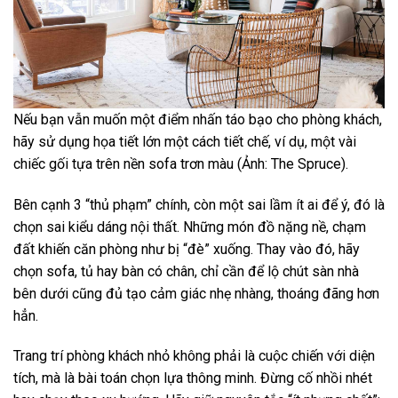
Nếu bạn vẫn muốn một điểm nhấn táo bạo cho phòng khách,
hãy sử dụng họa tiết lớn một cách tiết chế, ví dụ, một vài
chiếc gối tựa trên nền sofa trơn màu (Ảnh: The Spruce).
Bên cạnh 3 “thủ phạm” chính, còn một sai lầm ít ai để ý, đó là
chọn sai kiểu dáng nội thất. Những món đồ nặng nề, chạm
đất khiến căn phòng như bị “đè” xuống. Thay vào đó, hãy
chọn sofa, tủ hay bàn có chân, chỉ cần để lộ chút sàn nhà
bên dưới cũng đủ tạo cảm giác nhẹ nhàng, thoáng đãng hơn
hẳn.
Trang trí phòng khách nhỏ không phải là cuộc chiến với diện
tích, mà là bài toán chọn lựa thông minh. Đừng cố nhồi nhét