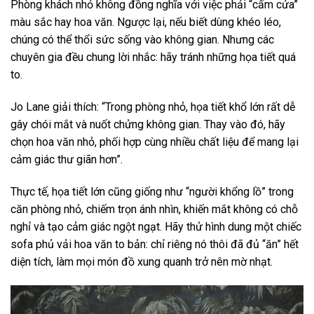
Phòng khách nhỏ không đồng nghĩa với việc phải “cấm cửa”
màu sắc hay hoa văn. Ngược lại, nếu biết dùng khéo léo,
chúng có thể thổi sức sống vào không gian. Nhưng các
chuyên gia đều chung lời nhắc: hãy tránh những họa tiết quá
to.
Jo Lane giải thích: “Trong phòng nhỏ, họa tiết khổ lớn rất dễ
gây chói mắt và nuốt chửng không gian. Thay vào đó, hãy
chọn hoa văn nhỏ, phối hợp cùng nhiều chất liệu để mang lại
cảm giác thư giãn hơn”.
Thực tế, họa tiết lớn cũng giống như “người khổng lồ” trong
căn phòng nhỏ, chiếm trọn ánh nhìn, khiến mắt không có chỗ
nghỉ và tạo cảm giác ngột ngạt. Hãy thử hình dung một chiếc
sofa phủ vải hoa văn to bản: chỉ riêng nó thôi đã đủ “ăn” hết
diện tích, làm mọi món đồ xung quanh trở nên mờ nhạt.