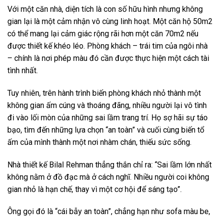
Với một căn nhà, diện tích là con số hữu hình nhưng không
gian lại là một cảm nhận vô cùng linh hoạt. Một căn hộ 50m2
có thể mang lại cảm giác rộng rãi hơn một căn 70m2 nếu
được thiết kế khéo léo. Phòng khách – trái tim của ngôi nhà
– chính là nơi phép màu đó cần được thực hiện một cách tài
tình nhất.
Tuy nhiên, trên hành trình biến phòng khách nhỏ thành một
không gian ấm cúng và thoáng đãng, nhiều người lại vô tình
đi vào lối mòn của những sai lầm trang trí. Họ sợ hãi sự táo
bạo, tìm đến những lựa chọn “an toàn” và cuối cùng biến tổ
ấm của mình thành một nơi nhàm chán, thiếu sức sống.
Nhà thiết kế Bilal Rehman thẳng thắn chỉ ra: “Sai lầm lớn nhất
không nằm ở đồ đạc mà ở cách nghĩ. Nhiều người coi không
gian nhỏ là hạn chế, thay vì một cơ hội để sáng tạo”.
Ông gọi đó là “cái bẫy an toàn”, chẳng hạn như sofa màu be,