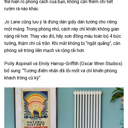
thể hiện rõ phong cách của bạn, không cần thêm chi tiết
rườm rà nào khác.
Jo Lane cũng lưu ý là đừng dán giấy dán tường cho riêng
một mảng. Trong phòng nhỏ, cách này chỉ khiến không gian
nặng nề hơn. Thay vào đó, hãy sơn đồng màu toàn bộ 4 bức
tường, thậm chí cả trần. Khi mắt không bị “ngắt quãng”, căn
phòng sẽ trông liền mạch và rộng rãi hơn.
Polly Aspinall và Emily Harrop-Griffith (Oscar Wren Studios)
bổ sung: “Tường điểm nhấn đã lỗi mốt và chỉ khiến phòng
khách trông cũ kỹ”.