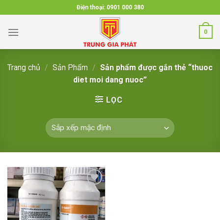
Skip
Điện thoại:
0901 000 380
to
content
0
Trang chủ
/
Sản Phẩm
/
Sản phẩm được gắn thẻ “thuoc
diet moi dang nuoc”
LỌC
Add to
wishlist