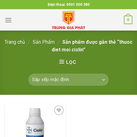
Skip
Điện thoại:
0901 000 380
to
content
0
Trang chủ
/
Sản Phẩm
/
Sản phẩm được gắn thẻ “thuoc
diet moi cislin”
LỌC
Add to
wishlist